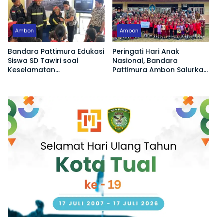
Ambon
Ambon
Bandara Pattimura Edukasi
Peringati Hari Anak
Siswa SD Tawiri soal
Nasional, Bandara
Keselamatan
Pattimura Ambon Salurkan
Penerbangan dan Bahaya
Bantuan Pendidikan dan
Bermain Layang-layang di
Edukasi Keselamatan
KKOP
Penerbangan