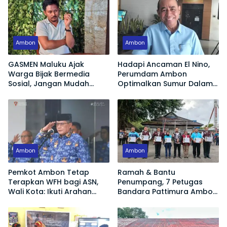
Ambon
Ambon
GASMEN Maluku Ajak
Hadapi Ancaman El Nino,
Warga Bijak Bermedia
Perumdam Ambon
Sosial, Jangan Mudah
Optimalkan Sumur Dalam
Terprovokasi Hoaks
Jaga Pasokan Air Bersih
Ambon
Ambon
Pemkot Ambon Tetap
Ramah & Bantu
Terapkan WFH bagi ASN,
Penumpang, 7 Petugas
Wali Kota: Ikuti Arahan
Bandara Pattimura Ambon
Pemerintah Pusat
Raih Apresiasi Tertinggi