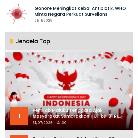
Gonore Meningkat Kebal Antibiotik, WHO
Minta Negara Perkuat Surveilans
21/11/2025
Jendela Top
Pemkab Maluku Tenggara Ajak
1
Masyarakat Semarakkan HUT ke-81 RI
dengan Semangat Nasionalisme
31/07/2026
30