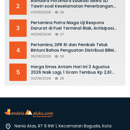
Bandara Pattimura Edukasi Siswa SD
2
Tawiri soal Keselamatan Penerbangan
dan Bahaya Bermain Layang-layang di
03/08/2026
29
KKOP
Pertamina Patra Niaga Uji Respons
3
Darurat di Fuel Terminal Biak, Antisipasi
Risiko Kebakaran dan Tumpahan BBM
06/08/2026
27
Pertamina, DPR RI dan Pemkab Teluk
4
Bintuni Bahas Penguatan Distribusi BBM
dan LPG
05/08/2026
26
Harga Emas Antam Hari Ini 3 Agustus
5
2026 Naik Lagi, 1 Gram Tembus Rp 2,61
Juta
03/08/2026
26
Nania Atas, RT 6 RW 1, Kecamatan Baguala, Kota