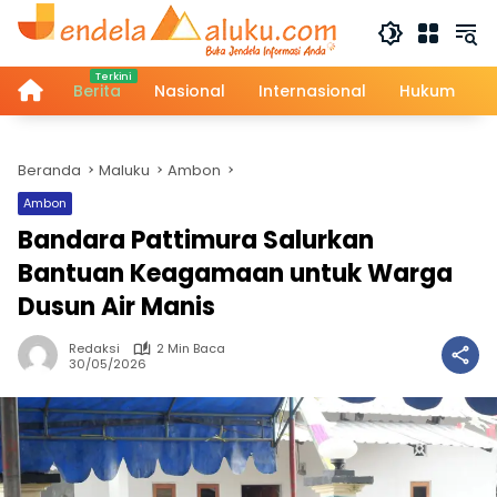
Langsung
ke
konten
Home
Berita
Nasional
Internasional
Hukum
Beranda
Maluku
Ambon
Ambon
Bandara Pattimura Salurkan
Bantuan Keagamaan untuk Warga
Dusun Air Manis
Redaksi
2 Min Baca
30/05/2026