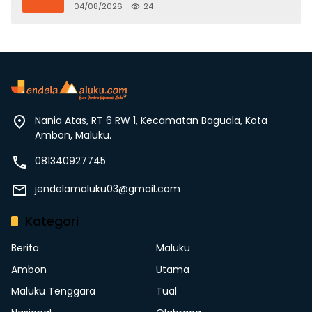
Hukum dan Stop Kekerasan
04/08/2026
24
Nania Atas, RT 6 RW 1, Kecamatan Baguala, Kota
Ambon, Maluku.
081340927745
jendelamaluku03@gmail.com
Kategori
Berita
Maluku
Ambon
Utama
Maluku Tenggara
Tual