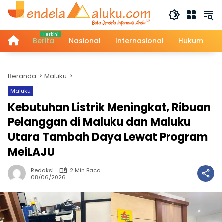
Langsung
ke
konten
Home
Berita
Nasional
Internasional
Hukum
Beranda
Maluku
Maluku
Kebutuhan Listrik Meningkat, Ribuan
Pelanggan di Maluku dan Maluku
Utara Tambah Daya Lewat Program
MeiLAJU
Redaksi
2 Min Baca
08/06/2026