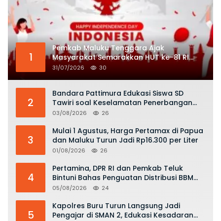
Pemkab Maluku Tenggara Ajak
1
Masyarakat Semarakkan HUT ke-81 RI
dengan Semangat Nasionalisme
31/07/2026
30
Bandara Pattimura Edukasi Siswa SD
2
Tawiri soal Keselamatan Penerbangan
dan Bahaya Bermain Layang-layang di
03/08/2026
26
KKOP
Mulai 1 Agustus, Harga Pertamax di Papua
3
dan Maluku Turun Jadi Rp16.300 per Liter
01/08/2026
26
Pertamina, DPR RI dan Pemkab Teluk
4
Bintuni Bahas Penguatan Distribusi BBM
dan LPG
05/08/2026
24
Kapolres Buru Turun Langsung Jadi
5
Pengajar di SMAN 2, Edukasi Kesadaran