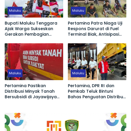
Maluku
Maluku
Bupati Maluku Tenggara
Pertamina Patra Niaga Uji
Ajak Warga Sukseskan
Respons Darurat di Fuel
Gerakan Pembagian
Terminal Biak, Antisipasi
Bendera Merah Putih
Risiko Kebakaran dan
Tumpahan BBM
Maluku
Maluku
Pertamina Pastikan
Pertamina, DPR RI dan
Distribusi Minyak Tanah
Pemkab Teluk Bintuni
Bersubsidi di Jayawijaya
Bahas Penguatan Distribusi
Kembali Normal
BBM dan LPG