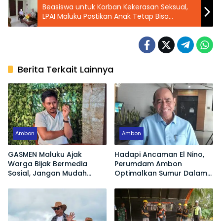
Beasiswa untuk Korban Kekerasan Seksual,
LPAI Maluku Pastikan Anak Tetap Bisa
Sekolah
Berita Terkait Lainnya
Ambon
Ambon
GASMEN Maluku Ajak
Hadapi Ancaman El Nino,
Warga Bijak Bermedia
Perumdam Ambon
Sosial, Jangan Mudah
Optimalkan Sumur Dalam
Terprovokasi Hoaks
Jaga Pasokan Air Bersih