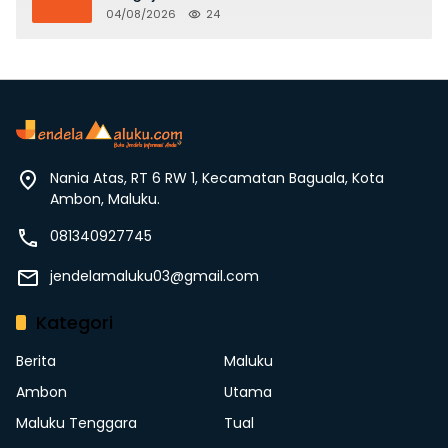
Hukum dan Stop Kekerasan
04/08/2026
24
Nania Atas, RT 6 RW 1, Kecamatan Baguala, Kota
Ambon, Maluku.
081340927745
jendelamaluku03@gmail.com
Kategori
Berita
Maluku
Ambon
Utama
Maluku Tenggara
Tual