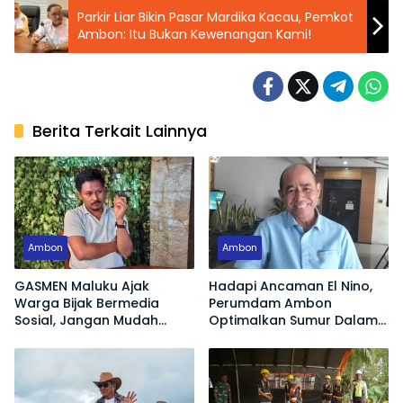
Parkir Liar Bikin Pasar Mardika Kacau, Pemkot
Ambon: Itu Bukan Kewenangan Kami!
Berita Terkait Lainnya
Ambon
Ambon
GASMEN Maluku Ajak
Hadapi Ancaman El Nino,
Warga Bijak Bermedia
Perumdam Ambon
Sosial, Jangan Mudah
Optimalkan Sumur Dalam
Terprovokasi Hoaks
Jaga Pasokan Air Bersih