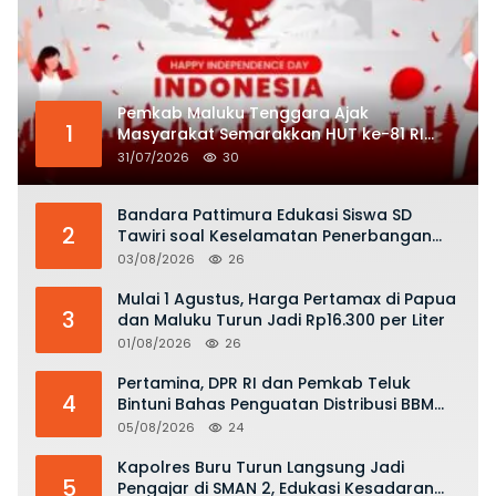
Pemkab Maluku Tenggara Ajak
1
Masyarakat Semarakkan HUT ke-81 RI
dengan Semangat Nasionalisme
31/07/2026
30
Bandara Pattimura Edukasi Siswa SD
2
Tawiri soal Keselamatan Penerbangan
dan Bahaya Bermain Layang-layang di
03/08/2026
26
KKOP
Mulai 1 Agustus, Harga Pertamax di Papua
3
dan Maluku Turun Jadi Rp16.300 per Liter
01/08/2026
26
Pertamina, DPR RI dan Pemkab Teluk
4
Bintuni Bahas Penguatan Distribusi BBM
dan LPG
05/08/2026
24
Kapolres Buru Turun Langsung Jadi
5
Pengajar di SMAN 2, Edukasi Kesadaran