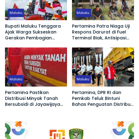
Maluku
Maluku
Bupati Maluku Tenggara
Pertamina Patra Niaga Uji
Ajak Warga Sukseskan
Respons Darurat di Fuel
Gerakan Pembagian
Terminal Biak, Antisipasi
Bendera Merah Putih
Risiko Kebakaran dan
Tumpahan BBM
Maluku
Maluku
Pertamina Pastikan
Pertamina, DPR RI dan
Distribusi Minyak Tanah
Pemkab Teluk Bintuni
Bersubsidi di Jayawijaya
Bahas Penguatan Distribusi
Kembali Normal
BBM dan LPG