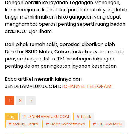
Dengan beralih ke layanan Tegangan Menengah,
kami menjamin keandalan pasokan listrik yang lebih
tinggi, meminimalkan risiko gangguan yang dapat
menghambat operasi penting seperti ruang bedah
atau ICU,” ujar Ilham.
Dari pihak rumah sakit, apresiasi diberikan oleh
Direktur RSUD Maba, Calice Jackeline, yang menilai
penyambungan listrik TM ini sebagai dukungan
penting dalam peningkatan layanan kesehatan.
Baca artikel menarik lainnya dari
JENDELAMALUKU.COM Di
CHANNEL TELEGRAM
1
2
»
Tag:
JENDELAMALUKU.COM
Listrik
Maluku Utara
Noer Soeratmoko
PLN UIW MMU