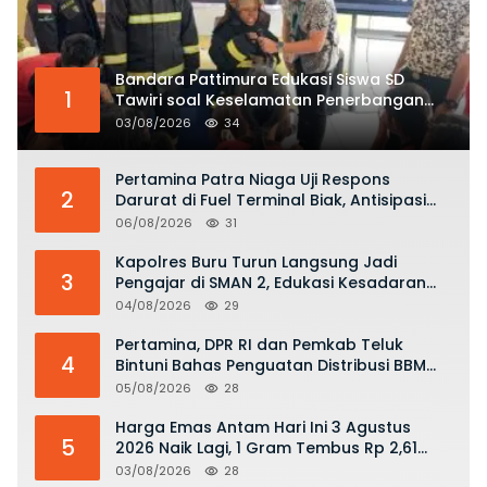
Bandara Pattimura Edukasi Siswa SD
1
Tawiri soal Keselamatan Penerbangan
dan Bahaya Bermain Layang-layang di
03/08/2026
34
KKOP
Pertamina Patra Niaga Uji Respons
2
Darurat di Fuel Terminal Biak, Antisipasi
Risiko Kebakaran dan Tumpahan BBM
06/08/2026
31
Kapolres Buru Turun Langsung Jadi
3
Pengajar di SMAN 2, Edukasi Kesadaran
Hukum dan Stop Kekerasan
04/08/2026
29
Pertamina, DPR RI dan Pemkab Teluk
4
Bintuni Bahas Penguatan Distribusi BBM
dan LPG
05/08/2026
28
Harga Emas Antam Hari Ini 3 Agustus
5
2026 Naik Lagi, 1 Gram Tembus Rp 2,61
Juta
03/08/2026
28