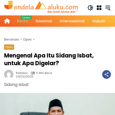
Langsung
ke
konten
Home
Berita
Nasional
Internasional
Hukum
Beranda
Opini
Opini
Mengenal Apa Itu Sidang Isbat,
untuk Apa Digelar?
Redaksi
5 Min Baca
24/02/2025
Sidang Isbat