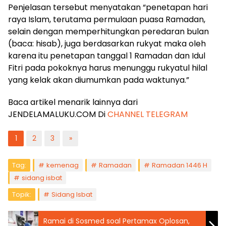
Penjelasan tersebut menyatakan “penetapan hari
raya Islam, terutama permulaan puasa Ramadan,
selain dengan memperhitungkan peredaran bulan
(baca: hisab), juga berdasarkan rukyat maka oleh
karena itu penetapan tanggal 1 Ramadan dan Idul
Fitri pada pokoknya harus menunggu rukyatul hilal
yang kelak akan diumumkan pada waktunya.”
Baca artikel menarik lainnya dari
JENDELAMALUKU.COM Di
CHANNEL TELEGRAM
1
2
3
»
Tag:
kemenag
Ramadan
Ramadan 1446 H
sidang isbat
Topik:
Sidang Isbat
Ramai di Sosmed soal Pertamax Oplosan,