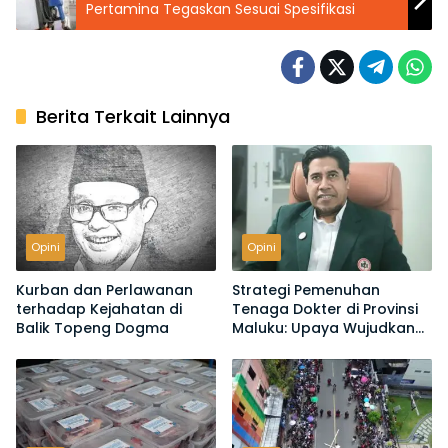
Pertamina Tegaskan Sesuai Spesifikasi
Berita Terkait Lainnya
Opini
Opini
Kurban dan Perlawanan
Strategi Pemenuhan
terhadap Kejahatan di
Tenaga Dokter di Provinsi
Balik Topeng Dogma
Maluku: Upaya Wujudkan
Maluku Sehat yang
Berkemajuan