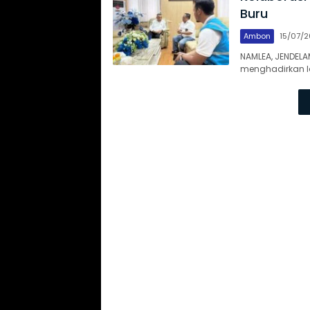
Buru
Ambon
15/07/
NAMLEA, JENDEL
menghadirkan la