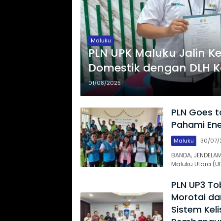
Maluku
PLN UPK Maluku Jalin 
Domestik dengan DLH K
01/08/2025
PLN Goes t
Pahami Ener
Maluku
30/07/
BANDA, JENDELAM
Maluku Utara (U
PLN UP3 To
Morotai da
Sistem Kel