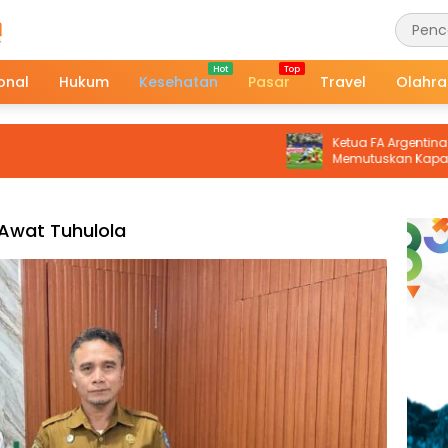
onal
Hukum
Kesehatan
Pasar
Travel
Olahr
Ketua FA Argentina: Messi yan
Memutuskan Kapan Dia Pensiu
Awat Tuhulola