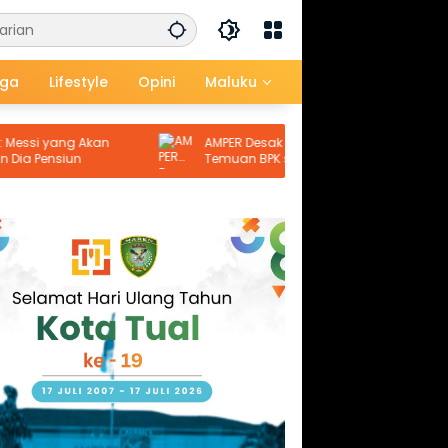
aga
Lifestyle
Opini
Maluku
g Akan
AMPER Desak Kejari Malra Tindaklanjuti
n
Temuan BPK soal Dugaan Kerugian
Negara Proyek Pasar Langgur