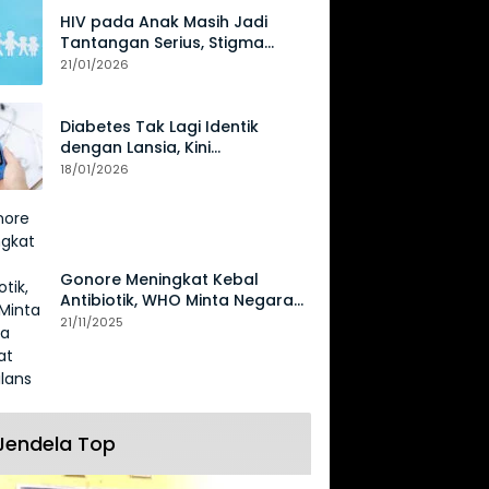
HIV pada Anak Masih Jadi
Tantangan Serius, Stigma
Hambat Akses Perawatan
21/01/2026
Diabetes Tak Lagi Identik
dengan Lansia, Kini
Mengancam Generasi Muda
18/01/2026
Gonore Meningkat Kebal
Antibiotik, WHO Minta Negara
Perkuat Surveilans
21/11/2025
Jendela Top