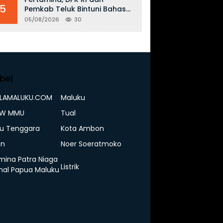
5
Pemkab Teluk Bintuni Bahas
Penguatan Distribusi BBM dan
05/08/2026
30
LPG
bel
ELAMALUKU.COM
Maluku
IW MMU
Tual
u Tenggara
Kota Ambon
n
Noer Soeratmoko
mina Patra Niaga
Listrik
nal Papua Maluku