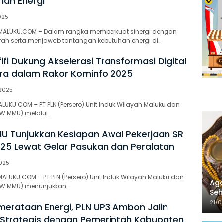
an Energi
025
AMALUKU.COM – Dalam rangka memperkuat sinergi dengan
rah serta menjawab tantangan kebutuhan energi di…
ifi Dukung Akselerasi Transformasi Digital
ra dalam Rakor Kominfo 2025
2025
ALUKU.COM – PT PLN (Persero) Unit Induk Wilayah Maluku dan
IW MMU) melalui…
U Tunjukkan Kesiapan Awal Pekerjaan SR
25 Lewat Gelar Pasukan dan Peralatan
2025
ALUKU.COM – PT PLN (Persero) Unit Induk Wilayah Maluku dan
Aga
UIW MMU) menunjukkan…
Seh
21/
erataan Energi, PLN UP3 Ambon Jalin
 Strategis dengan Pemerintah Kabupaten