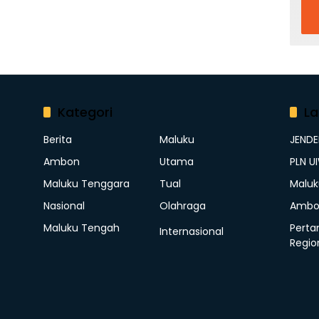
Kategori
La
Berita
Maluku
JEND
Ambon
Utama
PLN U
Maluku Tenggara
Tual
Maluk
Nasional
Olahraga
Ambo
Maluku Tengah
Perta
Internasional
Regio