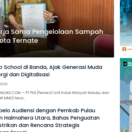
Kerja Sama Pengelolaan Sampah
ota Ternate
o School di Banda, Ajak Generasi Muda
gi dan Digitalisasi
2025
ALUKU.COM — PT PLN (Persero) Unit Induk Wilayah Maluku dan
IW MMU) terus…
belo Audiensi dengan Pemkab Pulau
n Halmahera Utara, Bahas Penguatan
istrikan dan Rencana Strategis