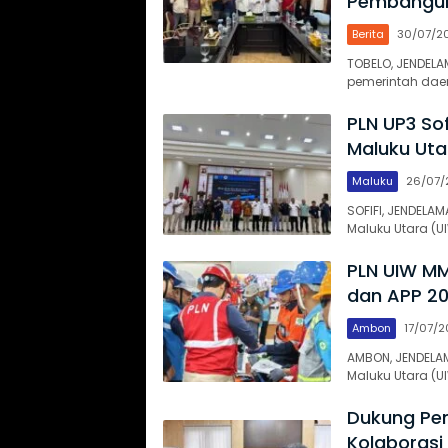
Pembangun
Berita
30/07/2
TOBELO, JENDEL
pemerintah dae
PLN UP3 Sof
Maluku Uta
Maluku
26/07/
SOFIFI, JENDELAM
Maluku Utara (U
PLN UIW MM
dan APP 20
Ambon
17/07/
AMBON, JENDELAM
Maluku Utara (
Dukung Pem
Kolaborasi