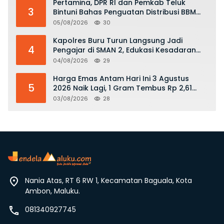
Pertamina, DPR RI dan Pemkab Teluk
3
Bintuni Bahas Penguatan Distribusi BBM
dan LPG
05/08/2026
30
Kapolres Buru Turun Langsung Jadi
4
Pengajar di SMAN 2, Edukasi Kesadaran
Hukum dan Stop Kekerasan
04/08/2026
29
Harga Emas Antam Hari Ini 3 Agustus
5
2026 Naik Lagi, 1 Gram Tembus Rp 2,61
Juta
03/08/2026
28
Nania Atas, RT 6 RW 1, Kecamatan Baguala, Kota
Ambon, Maluku.
081340927745