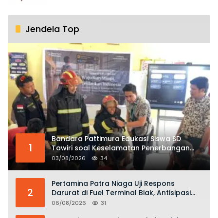
Jendela Top
Bandara Pattimura Edukasi Siswa SD
1
Tawiri soal Keselamatan Penerbangan
dan Bahaya Bermain Layang-layang di
03/08/2026
34
KKOP
Pertamina Patra Niaga Uji Respons
2
Darurat di Fuel Terminal Biak, Antisipasi
Risiko Kebakaran dan Tumpahan BBM
06/08/2026
31