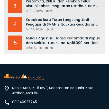
Pertamina, DPR RI dan Pemkab Teluk
3
Bintuni Bahas Penguatan Distribusi BBM
dan LPG
05/08/2026
28
Kapolres Buru Turun Langsung Jadi
4
Pengajar di SMAN 2, Edukasi Kesadaran
Hukum dan Stop Kekerasan
04/08/2026
28
Mulai 1 Agustus, Harga Pertamax di Papua
5
dan Maluku Turun Jadi Rp16.300 per Liter
01/08/2026
28
Nania Atas, RT 6 RW 1, Kecamatan Baguala, Kota
Ambon, Maluku.
081340927745