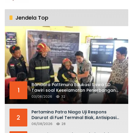
Jendela Top
Bandara Pattimura Edukasi Siswa SD
1
Tawiri soal Keselamatan Penerbangan
dan Bahaya Bermain Layang-layang di
03/08/2026
32
KKOP
Pertamina Patra Niaga Uji Respons
2
Darurat di Fuel Terminal Biak, Antisipasi
Risiko Kebakaran dan Tumpahan BBM
06/08/2026
28