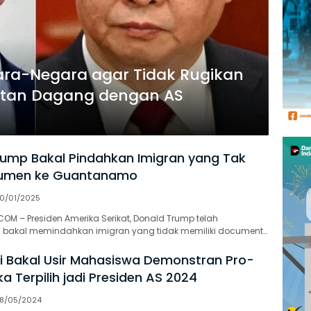
ara-Negara agar Tidak Rugikan
atan Dagang dengan AS
rump Bakal Pindahkan Imigran yang Tak
umen ke Guantanamo
0/01/2025
OM – Presiden Amerika Serikat, Donald Trump telah
akal memindahkan imigran yang tidak memiliki document…
i Bakal Usir Mahasiswa Demonstran Pro-
ika Terpilih jadi Presiden AS 2024
8/05/2024