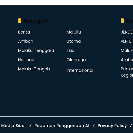
Kategori
La
Berita
Maluku
JEND
Ambon
Utama
PLN U
Maluku Tenggara
Tual
Maluk
Nasional
Olahraga
Ambo
Maluku Tengah
Perta
Internasional
Regio
Media Siber
Pedoman Penggunaan AI
Privacy Policy