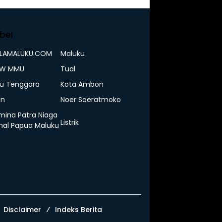
bel
ELAMALUKU.COM
Maluku
IW MMU
Tual
u Tenggara
Kota Ambon
n
Noer Soeratmoko
mina Patra Niaga
Listrik
nal Papua Maluku
Disclaimer
Indeks Berita