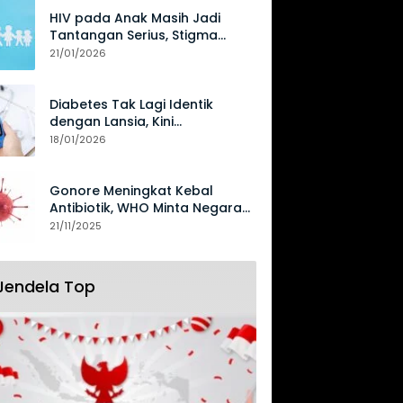
HIV pada Anak Masih Jadi
Tantangan Serius, Stigma
Hambat Akses Perawatan
21/01/2026
Diabetes Tak Lagi Identik
dengan Lansia, Kini
Mengancam Generasi Muda
18/01/2026
Gonore Meningkat Kebal
Antibiotik, WHO Minta Negara
Perkuat Surveilans
21/11/2025
Jendela Top