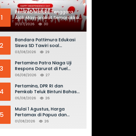
Pemkab Maluku Tenggara
1
Ajak Masyarakat Semarakkan
HUT ke-81 RI dengan
31/07/2026
30
Semangat Nasionalisme
Bandara Pattimura Edukasi
2
Siswa SD Tawiri soal
Keselamatan Penerbangan
03/08/2026
29
dan Bahaya Bermain Layang-
layang di KKOP
Pertamina Patra Niaga Uji
3
Respons Darurat di Fuel
Terminal Biak, Antisipasi Risiko
06/08/2026
27
Kebakaran dan Tumpahan
BBM
Pertamina, DPR RI dan
4
Pemkab Teluk Bintuni Bahas
Penguatan Distribusi BBM dan
05/08/2026
26
LPG
Mulai 1 Agustus, Harga
5
Pertamax di Papua dan
Maluku Turun Jadi Rp16.300
01/08/2026
26
per Liter