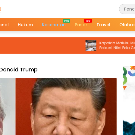
onal
Hukum
Kesehatan
Pasar
Travel
Olahr
Kapolda Maluku Minta Kurikul
Perkuat Nilai Pela Gandong, Sia
Humanis Hadapi Tantangan
Donald Trump