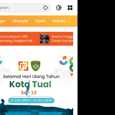
aga
Lifestyle
Opini
Maluku
um SPN
Resmi! Tinggalkan Liverpool, Mohamed
pkan Polisi
Salah Sepakati Kontrak Dua Tahun
 Zaman
dengan Trabzonspor