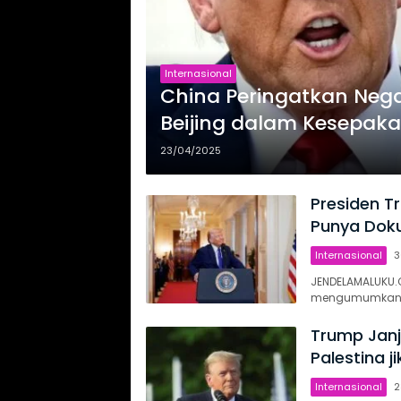
Internasional
China Peringatkan Neg
Beijing dalam Kesepak
23/04/2025
Presiden T
Punya Dok
Internasional
3
JENDELAMALUKU.C
mengumumkan b
Trump Janj
Palestina j
Internasional
2