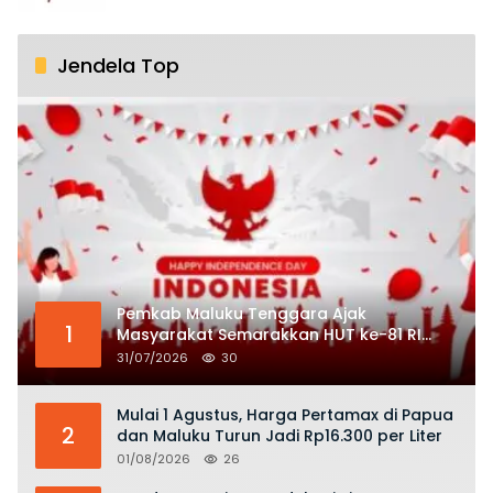
Jendela Top
Pemkab Maluku Tenggara Ajak
1
Masyarakat Semarakkan HUT ke-81 RI
dengan Semangat Nasionalisme
31/07/2026
30
Mulai 1 Agustus, Harga Pertamax di Papua
2
dan Maluku Turun Jadi Rp16.300 per Liter
01/08/2026
26