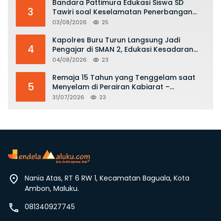
Bandara Pattimura Edukasi Siswa SD
3
Tawiri soal Keselamatan Penerbangan
dan Bahaya Bermain Layang-layang di
03/08/2026
25
KKOP
Kapolres Buru Turun Langsung Jadi
4
Pengajar di SMAN 2, Edukasi Kesadaran
Hukum dan Stop Kekerasan
04/08/2026
23
Remaja 15 Tahun yang Tenggelam saat
5
Menyelam di Perairan Kabiarat –
Tanimbar Ditemukan Meninggal
31/07/2026
23
Nania Atas, RT 6 RW 1, Kecamatan Baguala, Kota
Ambon, Maluku.
081340927745