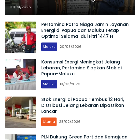
Pemberdayaan Masyarakat
10/04/2026
Maluku
Pertamina Patra Niaga Jamin Layanan
Energi di Papua dan Maluku Tetap
Optimal Selama Idul Fitri 1447 H
Maluku
20/03/2026
Konsumsi Energi Meningkat Jelang
Lebaran, Pertamina Siapkan Stok di
Papua-Maluku
Maluku
13/03/2026
Stok Energi di Papua Tembus 12 Hari,
Distribusi Jelang Lebaran Dipastikan
Lancar
Utama
28/02/2026
PLN Dukung Green Port dan Kemajuan