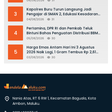
06/08/2026
31
Kapolres Buru Turun Langsung Jadi
3
Pengajar di SMAN 2, Edukasi Kesadaran
Hukum dan Stop Kekerasan
04/08/2026
31
Pertamina, DPR RI dan Pemkab Teluk
4
Bintuni Bahas Penguatan Distribusi BBM
dan LPG
05/08/2026
30
Harga Emas Antam Hari Ini 3 Agustus
5
2026 Naik Lagi, 1 Gram Tembus Rp 2,61
Juta
03/08/2026
30
Nania Atas, RT 6 RW 1, Kecamatan Baguala, Kota
Ambon, Maluku.