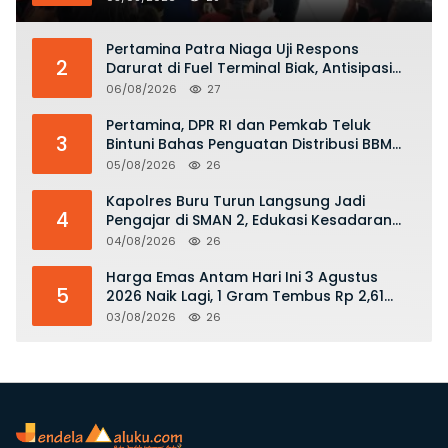
KKOP
Pertamina Patra Niaga Uji Respons
2
Darurat di Fuel Terminal Biak, Antisipasi
Risiko Kebakaran dan Tumpahan BBM
06/08/2026
27
Pertamina, DPR RI dan Pemkab Teluk
3
Bintuni Bahas Penguatan Distribusi BBM
dan LPG
05/08/2026
26
Kapolres Buru Turun Langsung Jadi
4
Pengajar di SMAN 2, Edukasi Kesadaran
Hukum dan Stop Kekerasan
04/08/2026
26
Harga Emas Antam Hari Ini 3 Agustus
5
2026 Naik Lagi, 1 Gram Tembus Rp 2,61
Juta
03/08/2026
26