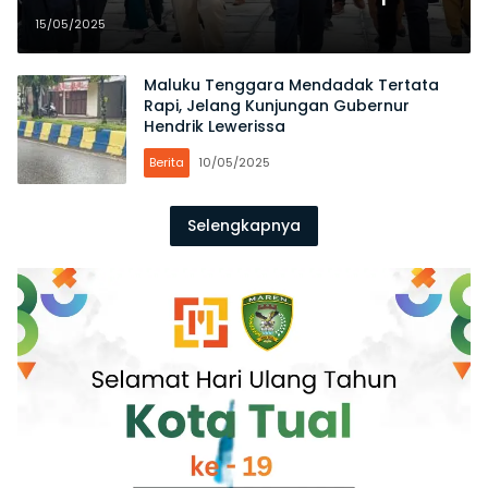
Pembangunan RS Pratama di Elat
15/05/2025
Maluku Tenggara Mendadak Tertata
Rapi, Jelang Kunjungan Gubernur
Hendrik Lewerissa
Berita
10/05/2025
Selengkapnya