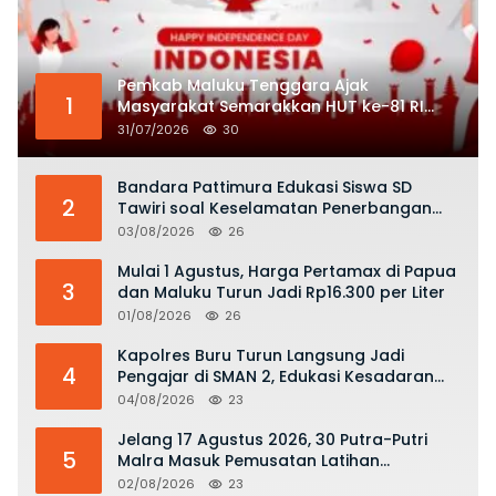
Pemkab Maluku Tenggara Ajak
1
Masyarakat Semarakkan HUT ke-81 RI
dengan Semangat Nasionalisme
31/07/2026
30
Bandara Pattimura Edukasi Siswa SD
2
Tawiri soal Keselamatan Penerbangan
dan Bahaya Bermain Layang-layang di
03/08/2026
26
KKOP
Mulai 1 Agustus, Harga Pertamax di Papua
3
dan Maluku Turun Jadi Rp16.300 per Liter
01/08/2026
26
Kapolres Buru Turun Langsung Jadi
4
Pengajar di SMAN 2, Edukasi Kesadaran
Hukum dan Stop Kekerasan
04/08/2026
23
Jelang 17 Agustus 2026, 30 Putra-Putri
5
Malra Masuk Pemusatan Latihan
Paskibraka
02/08/2026
23