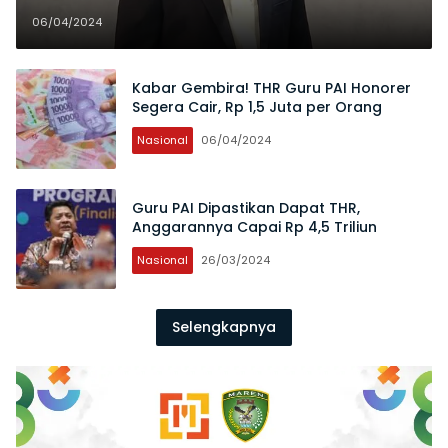
yang Berhak Dapat THR
06/04/2024
Kabar Gembira! THR Guru PAI Honorer
Segera Cair, Rp 1,5 Juta per Orang
Nasional
06/04/2024
Guru PAI Dipastikan Dapat THR,
Anggarannya Capai Rp 4,5 Triliun
Nasional
26/03/2024
Selengkapnya