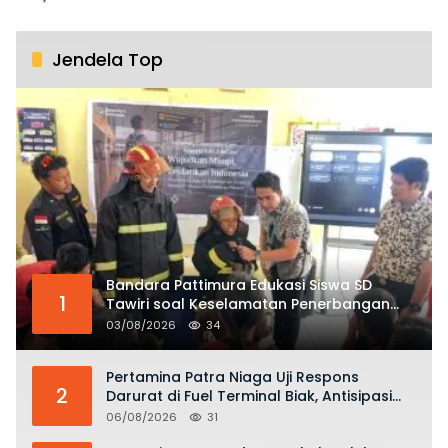
Jendela Top
Bandara Pattimura Edukasi Siswa SD
1
Tawiri soal Keselamatan Penerbangan
dan Bahaya Bermain Layang-layang di
03/08/2026
34
KKOP
Pertamina Patra Niaga Uji Respons
2
Darurat di Fuel Terminal Biak, Antisipasi
Risiko Kebakaran dan Tumpahan BBM
06/08/2026
31