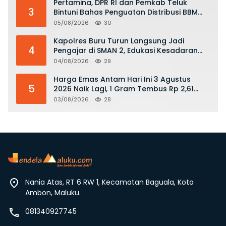
Pertamina, DPR RI dan Pemkab Teluk
3
Bintuni Bahas Penguatan Distribusi BBM
dan LPG
05/08/2026
30
Kapolres Buru Turun Langsung Jadi
4
Pengajar di SMAN 2, Edukasi Kesadaran
Hukum dan Stop Kekerasan
04/08/2026
29
Harga Emas Antam Hari Ini 3 Agustus
5
2026 Naik Lagi, 1 Gram Tembus Rp 2,61
Juta
03/08/2026
28
Nania Atas, RT 6 RW 1, Kecamatan Baguala, Kota
Ambon, Maluku.
081340927745