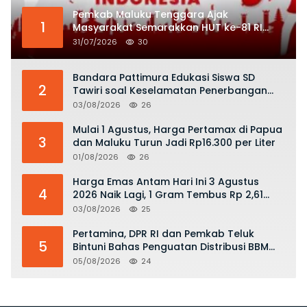
Pemkab Maluku Tenggara Ajak
1
Masyarakat Semarakkan HUT ke-81 RI
dengan Semangat Nasionalisme
31/07/2026
30
Bandara Pattimura Edukasi Siswa SD
2
Tawiri soal Keselamatan Penerbangan
dan Bahaya Bermain Layang-layang di
03/08/2026
26
KKOP
Mulai 1 Agustus, Harga Pertamax di Papua
3
dan Maluku Turun Jadi Rp16.300 per Liter
01/08/2026
26
Harga Emas Antam Hari Ini 3 Agustus
4
2026 Naik Lagi, 1 Gram Tembus Rp 2,61
Juta
03/08/2026
25
Pertamina, DPR RI dan Pemkab Teluk
5
Bintuni Bahas Penguatan Distribusi BBM
dan LPG
05/08/2026
24