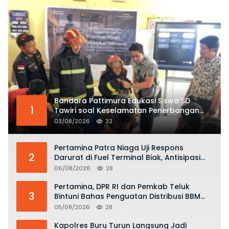
Bandara Pattimura Edukasi Siswa SD
1
Tawiri soal Keselamatan Penerbangan
dan Bahaya Bermain Layang-layang di
03/08/2026
32
KKOP
Pertamina Patra Niaga Uji Respons
2
Darurat di Fuel Terminal Biak, Antisipasi
Risiko Kebakaran dan Tumpahan BBM
06/08/2026
28
Pertamina, DPR RI dan Pemkab Teluk
3
Bintuni Bahas Penguatan Distribusi BBM
dan LPG
05/08/2026
28
Kapolres Buru Turun Langsung Jadi