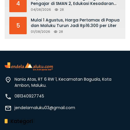
4
Pengajar di SMAN 2, Edukasi Kesadaran
Hukum dan Stop Kekerasan
04/08/2026
28
Mulai 1 Agustus, Harga Pertamax di Papua
5
dan Maluku Turun Jadi Rp16.300 per Liter
01/08/2026
28
Nania Atas, RT 6 RW 1, Kecamatan Baguala, Kota
Ambon, Maluku.
081340927745
jendelamaluku03@gmail.com
Kategori