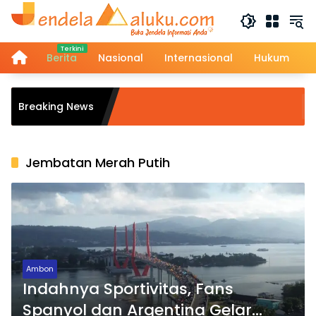
Langsung
ke
konten
Home
Berita
Nasional
Internasional
Hukum
AMPER De
Breaking News
Temuan 
Negara 
Jembatan Merah Putih
Ambon
Indahnya Sportivitas, Fans
Spanyol dan Argentina Gelar