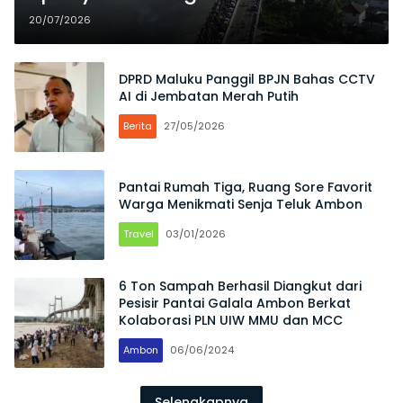
Pawai Bersama di Jembatan
20/07/2026
Merah Putih Ambon
DPRD Maluku Panggil BPJN Bahas CCTV
AI di Jembatan Merah Putih
Berita
27/05/2026
Pantai Rumah Tiga, Ruang Sore Favorit
Warga Menikmati Senja Teluk Ambon
Travel
03/01/2026
6 Ton Sampah Berhasil Diangkut dari
Pesisir Pantai Galala Ambon Berkat
Kolaborasi PLN UIW MMU dan MCC
Ambon
06/06/2024
Selengkapnya