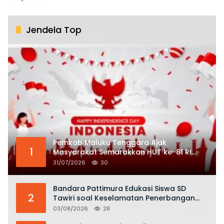
Jendela Top
Pemkab Maluku Tenggara Ajak
1
Masyarakat Semarakkan HUT ke-81 RI
dengan Semangat Nasionalisme
31/07/2026
30
Bandara Pattimura Edukasi Siswa SD
2
Tawiri soal Keselamatan Penerbangan
dan Bahaya Bermain Layang-layang di
03/08/2026
28
KKOP