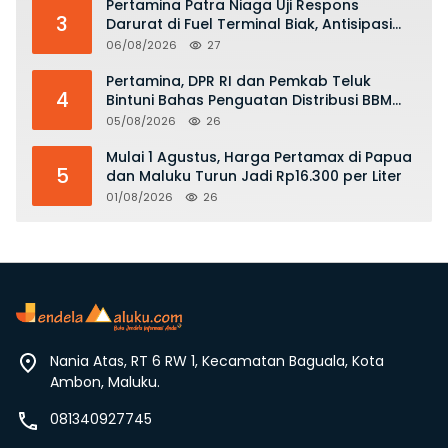
Pertamina Patra Niaga Uji Respons
3
Darurat di Fuel Terminal Biak, Antisipasi
Risiko Kebakaran dan Tumpahan BBM
06/08/2026
27
Pertamina, DPR RI dan Pemkab Teluk
4
Bintuni Bahas Penguatan Distribusi BBM
dan LPG
05/08/2026
26
Mulai 1 Agustus, Harga Pertamax di Papua
5
dan Maluku Turun Jadi Rp16.300 per Liter
01/08/2026
26
Nania Atas, RT 6 RW 1, Kecamatan Baguala, Kota
Ambon, Maluku.
081340927745