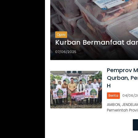
Opini
Kurban Bermanfaat da
07/06/2025
Pemprov Ma
Qurban, Pe
H
Berita
04/06/2
AMBON, JENDELAM
Pemerintah Prov