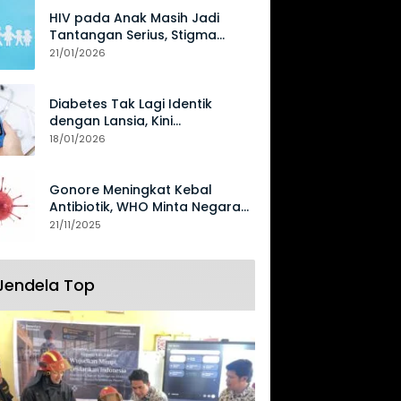
HIV pada Anak Masih Jadi
Tantangan Serius, Stigma
Hambat Akses Perawatan
21/01/2026
Diabetes Tak Lagi Identik
dengan Lansia, Kini
Mengancam Generasi Muda
18/01/2026
Gonore Meningkat Kebal
Antibiotik, WHO Minta Negara
Perkuat Surveilans
21/11/2025
Jendela Top