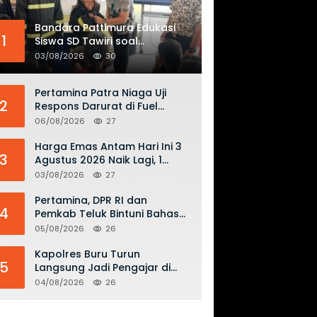
Bandara Pattimura Edukasi
1
Siswa SD Tawiri soal
Keselamatan Penerbangan
03/08/2026
30
dan Bahaya Bermain Layang-
layang di KKOP
Pertamina Patra Niaga Uji
2
Respons Darurat di Fuel
Terminal Biak, Antisipasi Risiko
06/08/2026
27
Kebakaran dan Tumpahan
BBM
Harga Emas Antam Hari Ini 3
3
Agustus 2026 Naik Lagi, 1
Gram Tembus Rp 2,61 Juta
03/08/2026
27
Pertamina, DPR RI dan
4
Pemkab Teluk Bintuni Bahas
Penguatan Distribusi BBM dan
05/08/2026
26
LPG
Kapolres Buru Turun
5
Langsung Jadi Pengajar di
SMAN 2, Edukasi Kesadaran
04/08/2026
26
Hukum dan Stop Kekerasan