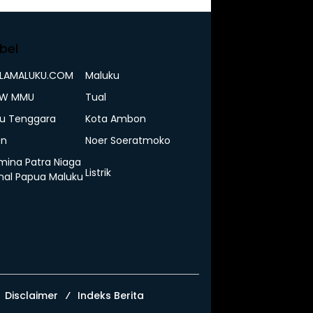
bel
ELAMALUKU.COM
Maluku
IW MMU
Tual
u Tenggara
Kota Ambon
n
Noer Soeratmoko
mina Patra Niaga
Listrik
nal Papua Maluku
Disclaimer
Indeks Berita