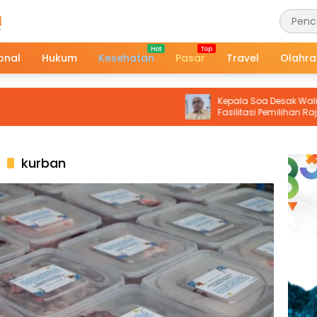
onal
Hukum
Kesehatan
Pasar
Travel
Olahr
Kepala Soa Desak Wali Kota Amb
Fasilitasi Pemilihan Raja Definitif
Hutumuri
kurban