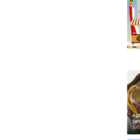
Aga
Seh
21/