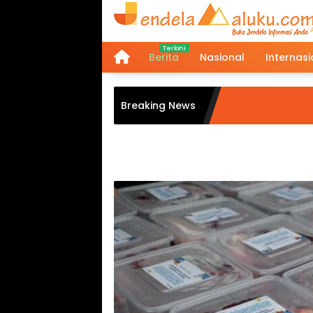
Langsung
ke
konten
Berita
Nasional
Internasi
Home
Breaking News