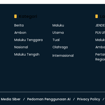
Kategori
La
Berita
Maluku
JEND
Ambon
Utama
PLN U
Maluku Tenggara
Tual
Maluk
Nasional
Olahraga
Ambo
Maluku Tengah
Perta
Internasional
Regio
Media Siber
Pedoman Penggunaan AI
Privacy Policy