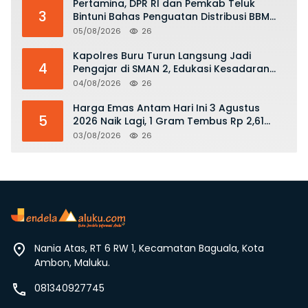
Pertamina, DPR RI dan Pemkab Teluk
3
Bintuni Bahas Penguatan Distribusi BBM
dan LPG
05/08/2026
26
Kapolres Buru Turun Langsung Jadi
4
Pengajar di SMAN 2, Edukasi Kesadaran
Hukum dan Stop Kekerasan
04/08/2026
26
Harga Emas Antam Hari Ini 3 Agustus
5
2026 Naik Lagi, 1 Gram Tembus Rp 2,61
Juta
03/08/2026
26
Nania Atas, RT 6 RW 1, Kecamatan Baguala, Kota
Ambon, Maluku.
081340927745