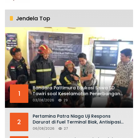
Jendela Top
Bandara Pattimura Edukasi Siswa SD
1
Tawiri soal Keselamatan Penerbangan
dan Bahaya Bermain Layang-layang di
03/08/2026
29
KKOP
Pertamina Patra Niaga Uji Respons
2
Darurat di Fuel Terminal Biak, Antisipasi
Risiko Kebakaran dan Tumpahan BBM
06/08/2026
27