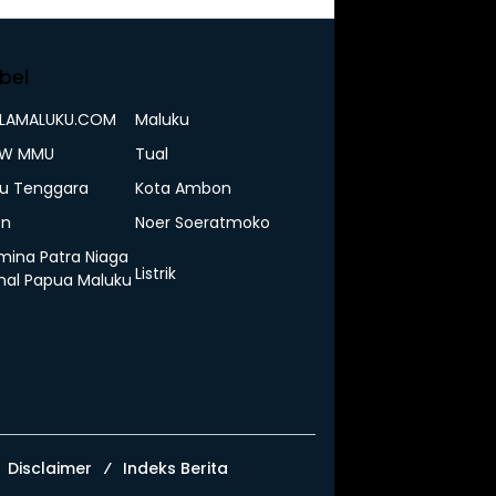
bel
ELAMALUKU.COM
Maluku
IW MMU
Tual
u Tenggara
Kota Ambon
n
Noer Soeratmoko
mina Patra Niaga
Listrik
nal Papua Maluku
Disclaimer
Indeks Berita