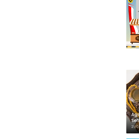
Aga
Seh
21/