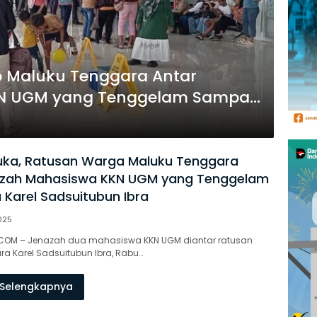
 Maluku Tenggara Antar
N UGM yang Tenggelam Sampai
uka, Ratusan Warga Maluku Tenggara
azah Mahasiswa KKN UGM yang Tenggelam
 Karel Sadsuitubun Ibra
025
COM – Jenazah dua mahasiswa KKN UGM diantar ratusan
a Karel Sadsuitubun Ibra, Rabu…
Selengkapnya