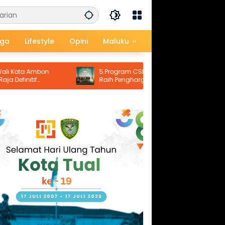
aga
Lifestyle
Opini
Maluku
Ambon
5 Program CSR Pertamina Papua Maluku
f
Raih Penghargaan Nasional, Dorong
Pemberdayaan Ekonomi hingga
Konservasi Lingkungan