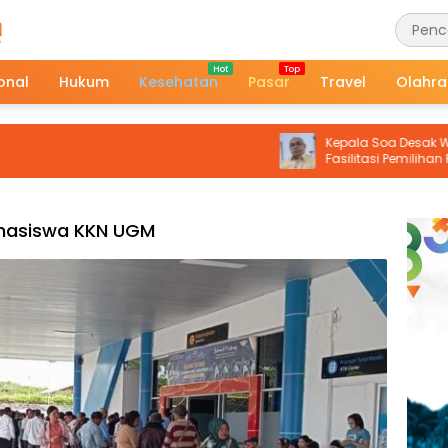
onal
Hukum
Kesehatan
Pasar
Travel
Olahr
Kepala Soa Desak Wali Kota 
Fasilitasi Pemilihan Raja Definiti
Hutumuri
hasiswa KKN UGM