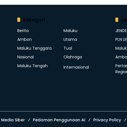
Kategori
La
Berita
Maluku
JEND
Ambon
Utama
PLN U
Maluku Tenggara
Tual
Maluk
Nasional
Olahraga
Ambo
Maluku Tengah
Perta
Internasional
Regio
Media Siber
Pedoman Penggunaan AI
Privacy Policy