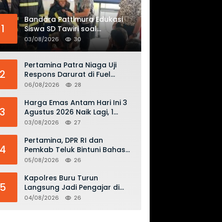
Bandara Pattimura Edukasi
1
Siswa SD Tawiri soal
Keselamatan Penerbangan
03/08/2026
30
dan Bahaya Bermain Layang-
layang di KKOP
Pertamina Patra Niaga Uji
2
Respons Darurat di Fuel
Terminal Biak, Antisipasi Risiko
06/08/2026
28
Kebakaran dan Tumpahan
BBM
Harga Emas Antam Hari Ini 3
3
Agustus 2026 Naik Lagi, 1
Gram Tembus Rp 2,61 Juta
03/08/2026
27
Pertamina, DPR RI dan
4
Pemkab Teluk Bintuni Bahas
Penguatan Distribusi BBM dan
05/08/2026
26
LPG
Kapolres Buru Turun
5
Langsung Jadi Pengajar di
SMAN 2, Edukasi Kesadaran
04/08/2026
26
Hukum dan Stop Kekerasan