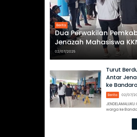
Berita
Dua Perwakilan Pemkab
Jenazah Mahasiswa KK
Kampung Halaman
02/07/2025
Turut Berd
Antar Jen
ke Bandara
Berita
02/07/2
JENDELAMALUKU.
warga ke Bandar