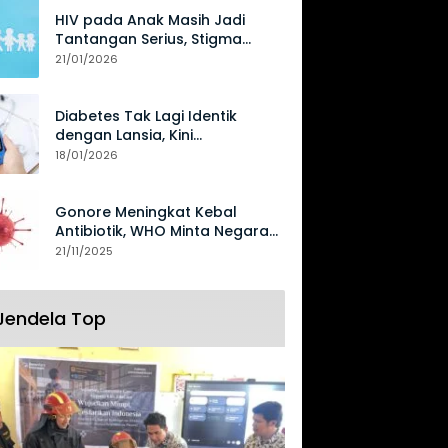
HIV pada Anak Masih Jadi
Tantangan Serius, Stigma
Hambat Akses Perawatan
21/01/2026
Diabetes Tak Lagi Identik
dengan Lansia, Kini
Mengancam Generasi Muda
18/01/2026
Gonore Meningkat Kebal
Antibiotik, WHO Minta Negara
Perkuat Surveilans
21/11/2025
Jendela Top