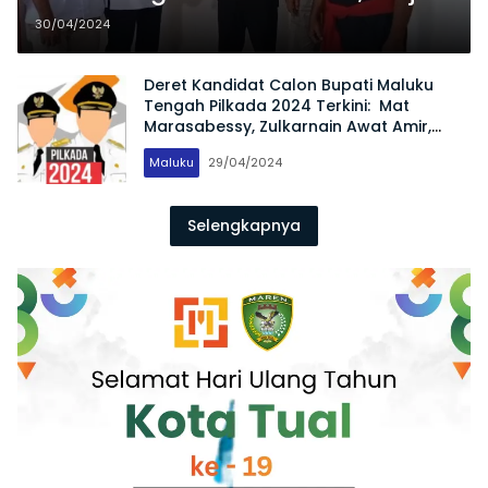
sebagai Bakal Calon Bupati
30/04/2024
Malteng
Deret Kandidat Calon Bupati Maluku
Tengah Pilkada 2024 Terkini: Mat
Marasabessy, Zulkarnain Awat Amir,
hingga Siti Aminah Amahoru
Maluku
29/04/2024
Selengkapnya