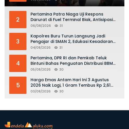
KKOP
Pertamina Patra Niaga Uji Respons
2
Darurat di Fuel Terminal Biak, Antisipasi
Risiko Kebakaran dan Tumpahan BBM
06/08/2026
31
Kapolres Buru Turun Langsung Jadi
3
Pengajar di SMAN 2, Edukasi Kesadaran
Hukum dan Stop Kekerasan
04/08/2026
31
Pertamina, DPR RI dan Pemkab Teluk
4
Bintuni Bahas Penguatan Distribusi BBM
dan LPG
05/08/2026
30
Harga Emas Antam Hari Ini 3 Agustus
5
2026 Naik Lagi, 1 Gram Tembus Rp 2,61
Juta
03/08/2026
30