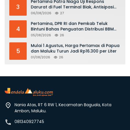
Pertamina Patra Niaga Uji Respons
3
Darurat di Fuel Terminal Biak, Antisipasi
Risiko Kebakaran dan Tumpahan BBM
06/08/2026
27
Pertamina, DPR RI dan Pemkab Teluk
4
Bintuni Bahas Penguatan Distribusi BBM
dan LPG
05/08/2026
26
Mulai 1 Agustus, Harga Pertamax di Papua
5
dan Maluku Turun Jadi Rp16.300 per Liter
01/08/2026
26
Nania Atas, RT 6 RW 1, Kecamatan Baguala, Kota
Ambon, Maluku.
081340927745