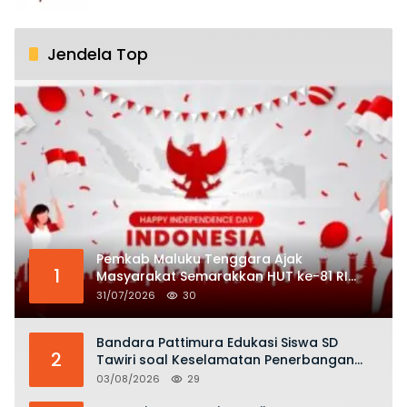
Jendela Top
Pemkab Maluku Tenggara Ajak
1
Masyarakat Semarakkan HUT ke-81 RI
dengan Semangat Nasionalisme
31/07/2026
30
Bandara Pattimura Edukasi Siswa SD
2
Tawiri soal Keselamatan Penerbangan
dan Bahaya Bermain Layang-layang di
03/08/2026
29
KKOP