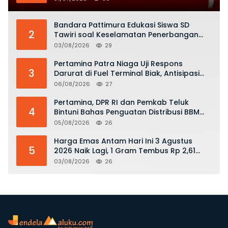
Bandara Pattimura Edukasi Siswa SD
2
Tawiri soal Keselamatan Penerbangan
dan Bahaya Bermain Layang-layang di
03/08/2026
29
KKOP
Pertamina Patra Niaga Uji Respons
3
Darurat di Fuel Terminal Biak, Antisipasi
Risiko Kebakaran dan Tumpahan BBM
06/08/2026
27
Pertamina, DPR RI dan Pemkab Teluk
4
Bintuni Bahas Penguatan Distribusi BBM
dan LPG
05/08/2026
26
Harga Emas Antam Hari Ini 3 Agustus
5
2026 Naik Lagi, 1 Gram Tembus Rp 2,61
Juta
03/08/2026
26