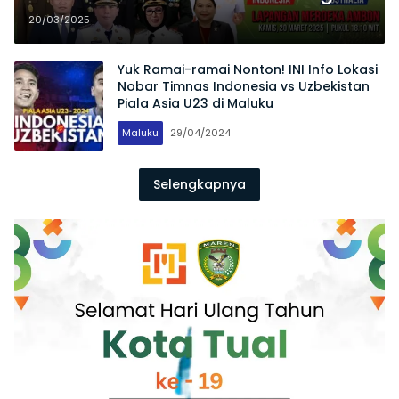
Timnas Indonesia Vs Australia di
20/03/2025
Lapangan Merdeka
Yuk Ramai-ramai Nonton! INI Info Lokasi
Nobar Timnas Indonesia vs Uzbekistan
Piala Asia U23 di Maluku
Maluku
29/04/2024
Selengkapnya