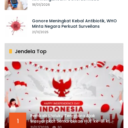
18/01/2026
Gonore Meningkat Kebal Antibiotik, WHO
Minta Negara Perkuat Surveilans
21/11/2025
Jendela Top
Pemkab Maluku Tenggara Ajak
1
Masyarakat Semarakkan HUT ke-81 RI
dengan Semangat Nasionalisme
31/07/2026
30