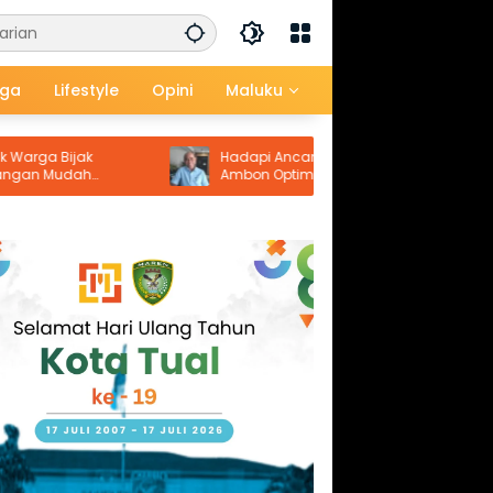
aga
Lifestyle
Opini
Maluku
jak
Hadapi Ancaman El Nino, Perumdam
dah
Ambon Optimalkan Sumur Dalam Jaga
Pasokan Air Bersih