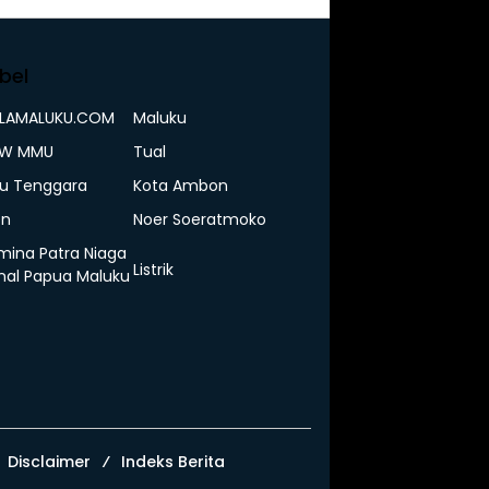
bel
ELAMALUKU.COM
Maluku
IW MMU
Tual
u Tenggara
Kota Ambon
n
Noer Soeratmoko
mina Patra Niaga
Listrik
nal Papua Maluku
Disclaimer
Indeks Berita