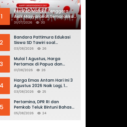
Pemkab Maluku Tenggara
1
Ajak Masyarakat Semarakkan
HUT ke-81 RI dengan
31/07/2026
30
Semangat Nasionalisme
Bandara Pattimura Edukasi
2
Siswa SD Tawiri soal
Keselamatan Penerbangan
03/08/2026
26
dan Bahaya Bermain Layang-
layang di KKOP
Mulai 1 Agustus, Harga
3
Pertamax di Papua dan
Maluku Turun Jadi Rp16.300
01/08/2026
26
per Liter
Harga Emas Antam Hari Ini 3
4
Agustus 2026 Naik Lagi, 1
Gram Tembus Rp 2,61 Juta
03/08/2026
25
Pertamina, DPR RI dan
5
Pemkab Teluk Bintuni Bahas
Penguatan Distribusi BBM dan
05/08/2026
24
LPG