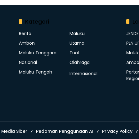
Kategori
La
Berita
Maluku
JEND
Ambon
Utama
PLN U
Maluku Tenggara
Tual
Maluk
Nasional
Olahraga
Ambo
Maluku Tengah
Perta
Internasional
Regio
Media Siber
Pedoman Penggunaan AI
Privacy Policy