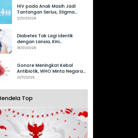
HIV pada Anak Masih Jadi
Tantangan Serius, Stigma
Hambat Akses Perawatan
21/01/2026
Diabetes Tak Lagi Identik
dengan Lansia, Kini
Mengancam Generasi Muda
18/01/2026
Gonore Meningkat Kebal
Antibiotik, WHO Minta Negara
Perkuat Surveilans
21/11/2025
Jendela Top