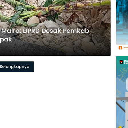
r Malra: DPRD Desak Pemkab
mpak
Selengkapnya