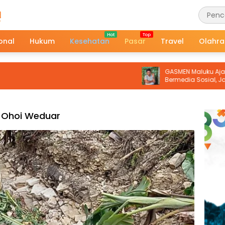
onal
Hukum
Kesehatan
Pasar
Travel
Olahr
GASMEN Maluku Ajak Warga Bi
Bermedia Sosial, Jangan Mu
Terprovokasi Hoaks
Ohoi Weduar