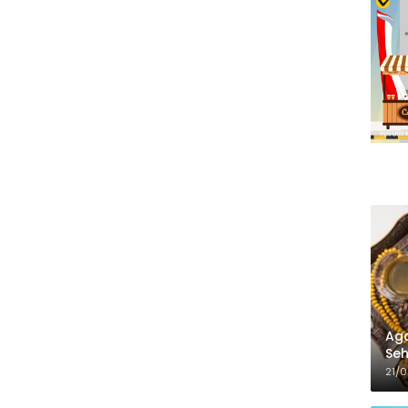
Aga
Seh
21/