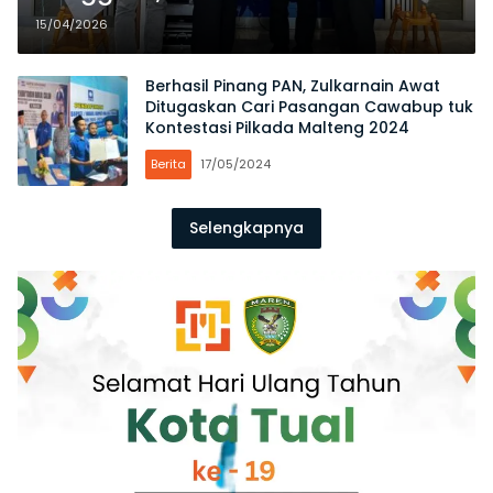
Benahi Struktur Partai untuk
15/04/2026
Menang Pemilu
Berhasil Pinang PAN, Zulkarnain Awat
Ditugaskan Cari Pasangan Cawabup tuk
Kontestasi Pilkada Malteng 2024
Berita
17/05/2024
Selengkapnya