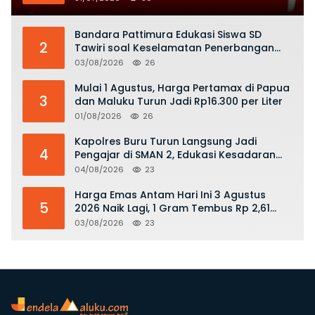
Bandara Pattimura Edukasi Siswa SD
2
Tawiri soal Keselamatan Penerbangan
dan Bahaya Bermain Layang-layang di
03/08/2026
26
KKOP
Mulai 1 Agustus, Harga Pertamax di Papua
3
dan Maluku Turun Jadi Rp16.300 per Liter
01/08/2026
26
Kapolres Buru Turun Langsung Jadi
4
Pengajar di SMAN 2, Edukasi Kesadaran
Hukum dan Stop Kekerasan
04/08/2026
23
Harga Emas Antam Hari Ini 3 Agustus
5
2026 Naik Lagi, 1 Gram Tembus Rp 2,61
Juta
03/08/2026
23