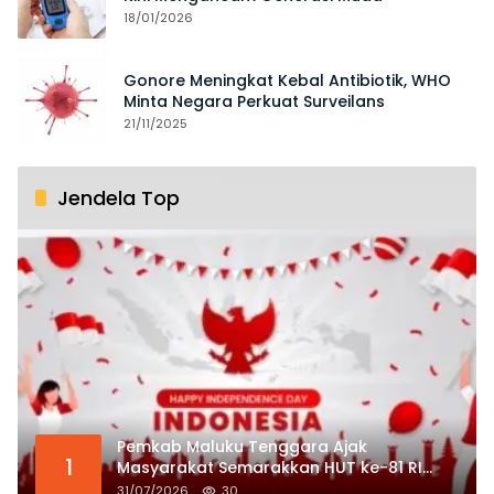
18/01/2026
Gonore Meningkat Kebal Antibiotik, WHO
Minta Negara Perkuat Surveilans
21/11/2025
Jendela Top
Pemkab Maluku Tenggara Ajak
1
Masyarakat Semarakkan HUT ke-81 RI
dengan Semangat Nasionalisme
31/07/2026
30