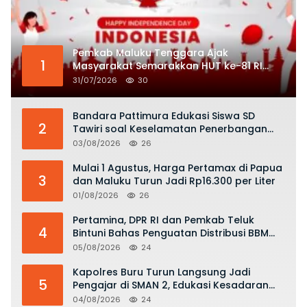
Pemkab Maluku Tenggara Ajak
1
Masyarakat Semarakkan HUT ke-81 RI
dengan Semangat Nasionalisme
31/07/2026
30
Bandara Pattimura Edukasi Siswa SD
2
Tawiri soal Keselamatan Penerbangan
dan Bahaya Bermain Layang-layang di
03/08/2026
26
KKOP
Mulai 1 Agustus, Harga Pertamax di Papua
3
dan Maluku Turun Jadi Rp16.300 per Liter
01/08/2026
26
Pertamina, DPR RI dan Pemkab Teluk
4
Bintuni Bahas Penguatan Distribusi BBM
dan LPG
05/08/2026
24
Kapolres Buru Turun Langsung Jadi
5
Pengajar di SMAN 2, Edukasi Kesadaran
Hukum dan Stop Kekerasan
04/08/2026
24