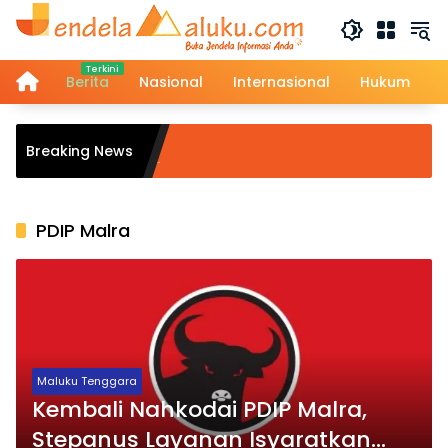
Langsung
ke
konten
Home
Berita
Nasional
Internasional
Hukum
Breaking News
PDIP Malra
Maluku Tenggara
Kembali Nahkodai PDIP Malra,
Stepanus Layanan Isyaratkan