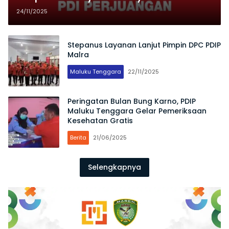
Rebut Kursi Bupati Maluku
24/11/2025
Tenggara 2030
Stepanus Layanan Lanjut Pimpin DPC PDIP
Malra
Maluku Tenggara
22/11/2025
Peringatan Bulan Bung Karno, PDIP
Maluku Tenggara Gelar Pemeriksaan
Kesehatan Gratis
Berita
21/06/2025
Selengkapnya