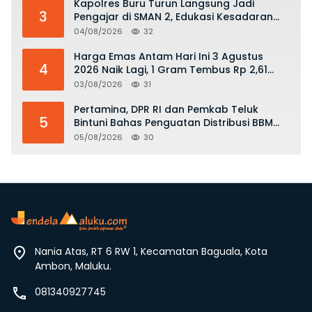
Kapolres Buru Turun Langsung Jadi
3
Pengajar di SMAN 2, Edukasi Kesadaran
Hukum dan Stop Kekerasan
04/08/2026
32
Harga Emas Antam Hari Ini 3 Agustus
4
2026 Naik Lagi, 1 Gram Tembus Rp 2,61
Juta
03/08/2026
31
Pertamina, DPR RI dan Pemkab Teluk
5
Bintuni Bahas Penguatan Distribusi BBM
dan LPG
05/08/2026
30
Nania Atas, RT 6 RW 1, Kecamatan Baguala, Kota
Ambon, Maluku.
081340927745