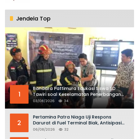
Jendela Top
Bandara Pattimura Edukasi Siswa SD
1
Tawiri soal Keselamatan Penerbangan
dan Bahaya Bermain Layang-layang di
03/08/2026
34
KKOP
Pertamina Patra Niaga Uji Respons
2
Darurat di Fuel Terminal Biak, Antisipasi
Risiko Kebakaran dan Tumpahan BBM
06/08/2026
32