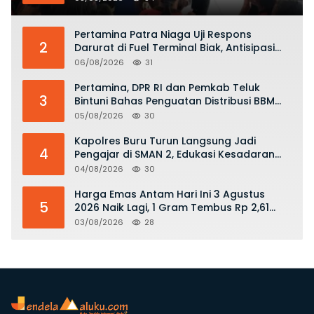
KKOP
Pertamina Patra Niaga Uji Respons
2
Darurat di Fuel Terminal Biak, Antisipasi
Risiko Kebakaran dan Tumpahan BBM
06/08/2026
31
Pertamina, DPR RI dan Pemkab Teluk
3
Bintuni Bahas Penguatan Distribusi BBM
dan LPG
05/08/2026
30
Kapolres Buru Turun Langsung Jadi
4
Pengajar di SMAN 2, Edukasi Kesadaran
Hukum dan Stop Kekerasan
04/08/2026
30
Harga Emas Antam Hari Ini 3 Agustus
5
2026 Naik Lagi, 1 Gram Tembus Rp 2,61
Juta
03/08/2026
28