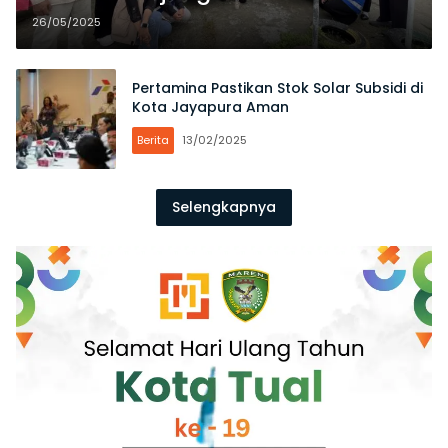
Poltekkes Kemenkes Maluku
26/05/2025
Pertamina Pastikan Stok Solar Subsidi di
Kota Jayapura Aman
Berita
13/02/2025
Selengkapnya