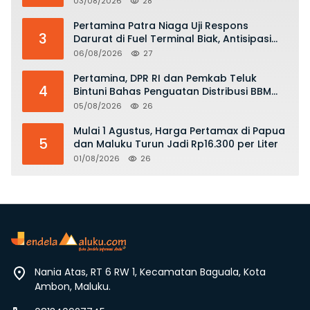
03/08/2026
28
KKOP
Pertamina Patra Niaga Uji Respons
3
Darurat di Fuel Terminal Biak, Antisipasi
Risiko Kebakaran dan Tumpahan BBM
06/08/2026
27
Pertamina, DPR RI dan Pemkab Teluk
4
Bintuni Bahas Penguatan Distribusi BBM
dan LPG
05/08/2026
26
Mulai 1 Agustus, Harga Pertamax di Papua
5
dan Maluku Turun Jadi Rp16.300 per Liter
01/08/2026
26
Nania Atas, RT 6 RW 1, Kecamatan Baguala, Kota
Ambon, Maluku.