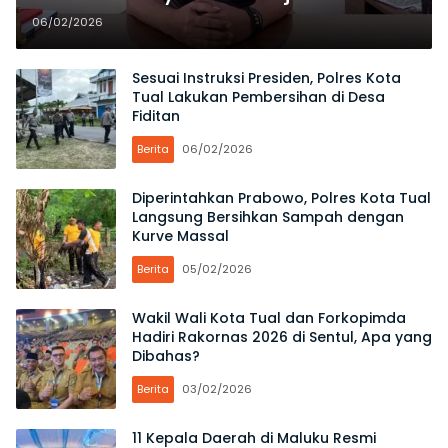
Massal di Maluku Tenggara
06/02/2026
Segera Digelar
Sesuai Instruksi Presiden, Polres Kota
Tual Lakukan Pembersihan di Desa
Fiditan
Berita
06/02/2026
Diperintahkan Prabowo, Polres Kota Tual
Langsung Bersihkan Sampah dengan
Kurve Massal
Berita
05/02/2026
Wakil Wali Kota Tual dan Forkopimda
Hadiri Rakornas 2026 di Sentul, Apa yang
Dibahas?
Berita
03/02/2026
11 Kepala Daerah di Maluku Resmi