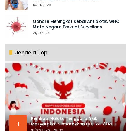
18/01/2026
Gonore Meningkat Kebal Antibiotik, WHO
Minta Negara Perkuat Surveilans
21/11/2025
Jendela Top
Pemkab Maluku Tenggara Ajak
1
Masyarakat Semarakkan HUT ke-81 RI
dengan Semangat Nasionalisme
31/07/2026
30