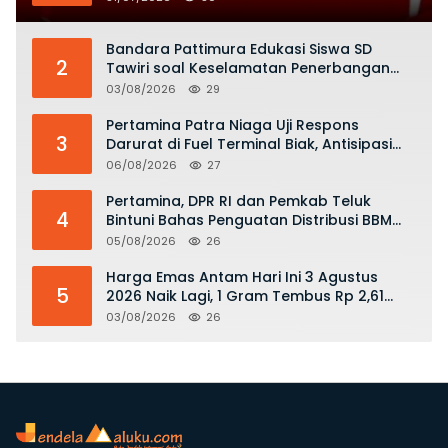
Bandara Pattimura Edukasi Siswa SD
2
Tawiri soal Keselamatan Penerbangan
dan Bahaya Bermain Layang-layang di
03/08/2026
29
KKOP
Pertamina Patra Niaga Uji Respons
3
Darurat di Fuel Terminal Biak, Antisipasi
Risiko Kebakaran dan Tumpahan BBM
06/08/2026
27
Pertamina, DPR RI dan Pemkab Teluk
4
Bintuni Bahas Penguatan Distribusi BBM
dan LPG
05/08/2026
26
Harga Emas Antam Hari Ini 3 Agustus
5
2026 Naik Lagi, 1 Gram Tembus Rp 2,61
Juta
03/08/2026
26