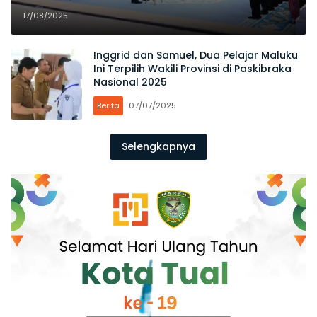
Nasional 2025
17/08/2025
Inggrid dan Samuel, Dua Pelajar Maluku
Ini Terpilih Wakili Provinsi di Paskibraka
Nasional 2025
Berita
07/07/2025
Selengkapnya