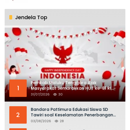
Jendela Top
Pemkab Maluku Tenggara Ajak
1
Masyarakat Semarakkan HUT ke-81 RI
dengan Semangat Nasionalisme
31/07/2026
30
Bandara Pattimura Edukasi Siswa SD
2
Tawiri soal Keselamatan Penerbangan
dan Bahaya Bermain Layang-layang di
03/08/2026
28
KKOP