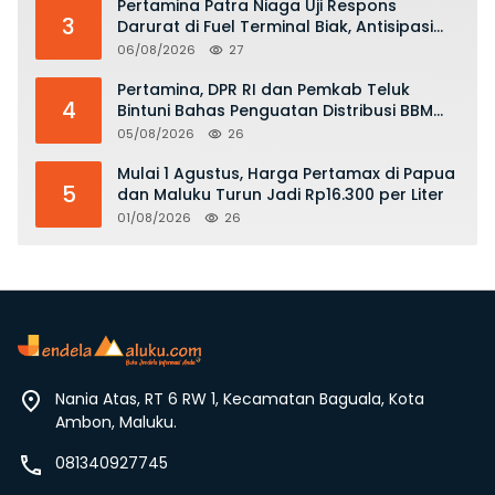
Pertamina Patra Niaga Uji Respons
3
Darurat di Fuel Terminal Biak, Antisipasi
Risiko Kebakaran dan Tumpahan BBM
06/08/2026
27
Pertamina, DPR RI dan Pemkab Teluk
4
Bintuni Bahas Penguatan Distribusi BBM
dan LPG
05/08/2026
26
Mulai 1 Agustus, Harga Pertamax di Papua
5
dan Maluku Turun Jadi Rp16.300 per Liter
01/08/2026
26
Nania Atas, RT 6 RW 1, Kecamatan Baguala, Kota
Ambon, Maluku.
081340927745