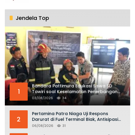
Jendela Top
Bandara Pattimura Edukasi Siswa SD
1
Tawiri soal Keselamatan Penerbangan
dan Bahaya Bermain Layang-layang di
03/08/2026
34
KKOP
Pertamina Patra Niaga Uji Respons
2
Darurat di Fuel Terminal Biak, Antisipasi
Risiko Kebakaran dan Tumpahan BBM
06/08/2026
31