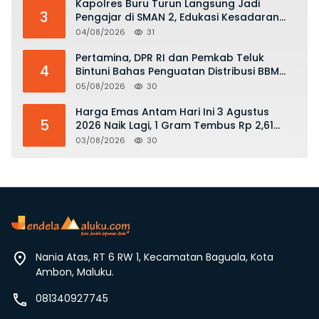
Kapolres Buru Turun Langsung Jadi
3
Pengajar di SMAN 2, Edukasi Kesadaran
Hukum dan Stop Kekerasan
04/08/2026
31
Pertamina, DPR RI dan Pemkab Teluk
4
Bintuni Bahas Penguatan Distribusi BBM
dan LPG
05/08/2026
30
Harga Emas Antam Hari Ini 3 Agustus
5
2026 Naik Lagi, 1 Gram Tembus Rp 2,61
Juta
03/08/2026
30
Nania Atas, RT 6 RW 1, Kecamatan Baguala, Kota
Ambon, Maluku.
081340927745