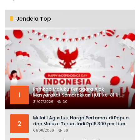
Jendela Top
Pemkab Maluku Tenggara Ajak
1
Masyarakat Semarakkan HUT ke-81 RI
dengan Semangat Nasionalisme
31/07/2026
30
Mulai 1 Agustus, Harga Pertamax di Papua
2
dan Maluku Turun Jadi Rp16.300 per Liter
01/08/2026
26