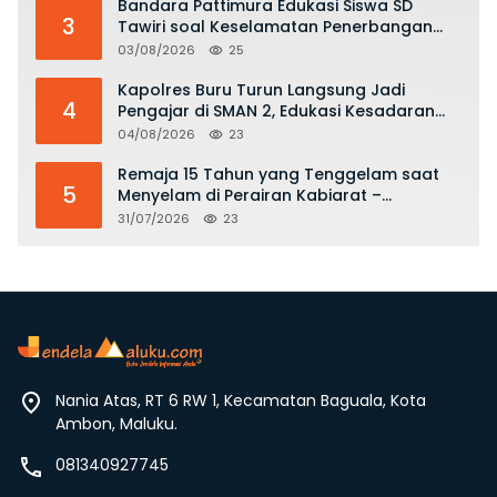
Bandara Pattimura Edukasi Siswa SD
3
Tawiri soal Keselamatan Penerbangan
dan Bahaya Bermain Layang-layang di
03/08/2026
25
KKOP
Kapolres Buru Turun Langsung Jadi
4
Pengajar di SMAN 2, Edukasi Kesadaran
Hukum dan Stop Kekerasan
04/08/2026
23
Remaja 15 Tahun yang Tenggelam saat
5
Menyelam di Perairan Kabiarat –
Tanimbar Ditemukan Meninggal
31/07/2026
23
Nania Atas, RT 6 RW 1, Kecamatan Baguala, Kota
Ambon, Maluku.
081340927745