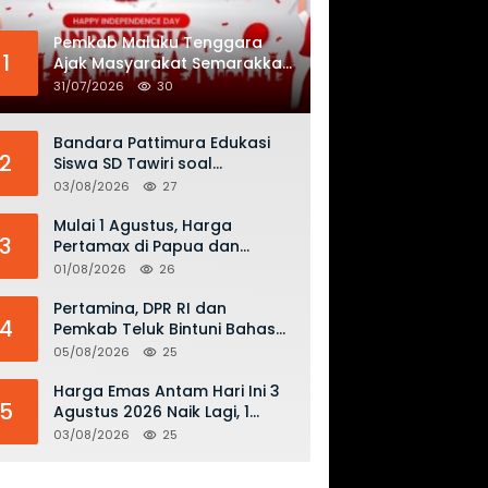
Pemkab Maluku Tenggara
1
Ajak Masyarakat Semarakkan
HUT ke-81 RI dengan
31/07/2026
30
Semangat Nasionalisme
Bandara Pattimura Edukasi
2
Siswa SD Tawiri soal
Keselamatan Penerbangan
03/08/2026
27
dan Bahaya Bermain Layang-
layang di KKOP
Mulai 1 Agustus, Harga
3
Pertamax di Papua dan
Maluku Turun Jadi Rp16.300
01/08/2026
26
per Liter
Pertamina, DPR RI dan
4
Pemkab Teluk Bintuni Bahas
Penguatan Distribusi BBM dan
05/08/2026
25
LPG
Harga Emas Antam Hari Ini 3
5
Agustus 2026 Naik Lagi, 1
Gram Tembus Rp 2,61 Juta
03/08/2026
25