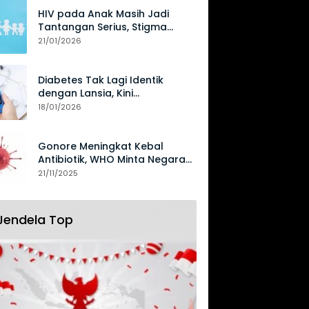
HIV pada Anak Masih Jadi
Tantangan Serius, Stigma
Hambat Akses Perawatan
21/01/2026
Diabetes Tak Lagi Identik
dengan Lansia, Kini
Mengancam Generasi Muda
18/01/2026
Gonore Meningkat Kebal
Antibiotik, WHO Minta Negara
Perkuat Surveilans
21/11/2025
Jendela Top