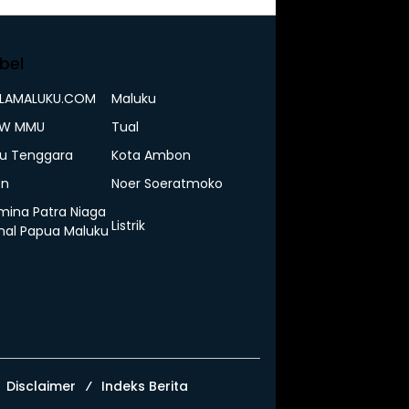
bel
ELAMALUKU.COM
Maluku
IW MMU
Tual
u Tenggara
Kota Ambon
n
Noer Soeratmoko
mina Patra Niaga
Listrik
nal Papua Maluku
Disclaimer
Indeks Berita