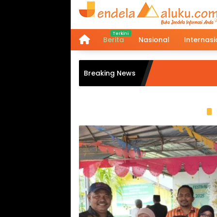
Langsung
ke
konten
Berita
Nasional
Internasi
Home
Breaking News