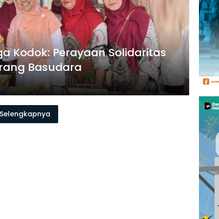
aga Kodok: Perayaan Solidaritas
Orang Basudara
Selengkapnya