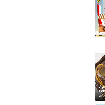
Aga
Seh
21/