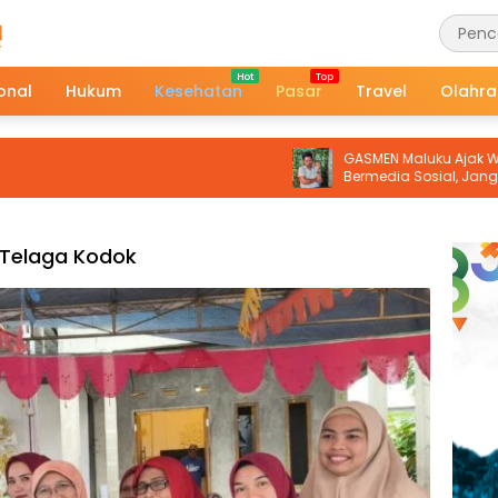
onal
Hukum
Kesehatan
Pasar
Travel
Olahr
GASMEN Maluku Ajak Warga Bijak
Bermedia Sosial, Jangan Mudah
Terprovokasi Hoaks
Telaga Kodok