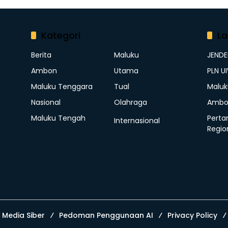
Kategori
La
Berita
Maluku
JEND
Ambon
Utama
PLN U
Maluku Tenggara
Tual
Maluk
Nasional
Olahraga
Ambo
Maluku Tengah
Perta
Internasional
Regio
Media Siber
Pedoman Penggunaan AI
Privacy Policy