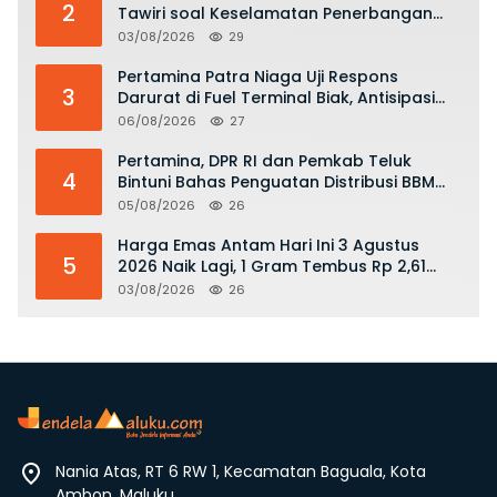
2
Tawiri soal Keselamatan Penerbangan
dan Bahaya Bermain Layang-layang di
03/08/2026
29
KKOP
Pertamina Patra Niaga Uji Respons
3
Darurat di Fuel Terminal Biak, Antisipasi
Risiko Kebakaran dan Tumpahan BBM
06/08/2026
27
Pertamina, DPR RI dan Pemkab Teluk
4
Bintuni Bahas Penguatan Distribusi BBM
dan LPG
05/08/2026
26
Harga Emas Antam Hari Ini 3 Agustus
5
2026 Naik Lagi, 1 Gram Tembus Rp 2,61
Juta
03/08/2026
26
Nania Atas, RT 6 RW 1, Kecamatan Baguala, Kota
Ambon, Maluku.