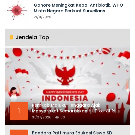
Gonore Meningkat Kebal Antibiotik, WHO
Minta Negara Perkuat Surveilans
21/11/2025
Jendela Top
Pemkab Maluku Tenggara Ajak
1
Masyarakat Semarakkan HUT ke-81 RI
dengan Semangat Nasionalisme
31/07/2026
30
Bandara Pattimura Edukasi Siswa SD