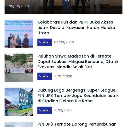
dan Ekonomi Kota Ternate
25/06/2026
Kolaborasi PLN dan PBPH Buka Akses
Listrik Desa di Kawasan Hutan Maluku
Utara
Maluku
04/03/2026
Puluhan Siswa Madrasah di Ternate
Dapat Edukasi Mitigasi Bencana, Dilatih
Evakuasi Mandiri Sejak Dini
Maluku
16/01/2026
Dukung Laga Bergengsi Super League,
PLN UP3 Ternate Jaga Keandalan Listrik
di Stadion Gelora Kie Raha
Maluku
16/12/2025
PLN UP3 Ternate Dorong Pertumbuhan