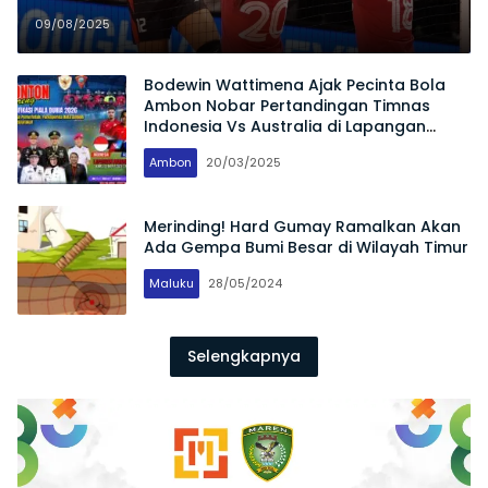
Kejuaraan Dunia
09/08/2025
Bodewin Wattimena Ajak Pecinta Bola
Ambon Nobar Pertandingan Timnas
Indonesia Vs Australia di Lapangan
Merdeka
Ambon
20/03/2025
Merinding! Hard Gumay Ramalkan Akan
Ada Gempa Bumi Besar di Wilayah Timur
Maluku
28/05/2024
Selengkapnya