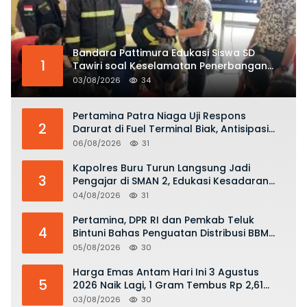
Bandara Pattimura Edukasi Siswa SD
1
Tawiri soal Keselamatan Penerbangan
dan Bahaya Bermain Layang-layang di
03/08/2026
34
KKOP
Pertamina Patra Niaga Uji Respons
2
Darurat di Fuel Terminal Biak, Antisipasi
Risiko Kebakaran dan Tumpahan BBM
06/08/2026
31
Kapolres Buru Turun Langsung Jadi
3
Pengajar di SMAN 2, Edukasi Kesadaran
Hukum dan Stop Kekerasan
04/08/2026
31
Pertamina, DPR RI dan Pemkab Teluk
4
Bintuni Bahas Penguatan Distribusi BBM
dan LPG
05/08/2026
30
Harga Emas Antam Hari Ini 3 Agustus
5
2026 Naik Lagi, 1 Gram Tembus Rp 2,61
Juta
03/08/2026
30