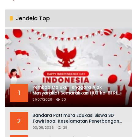
Jendela Top
Pemkab Maluku Tenggara Ajak
1
Masyarakat Semarakkan HUT ke-81 RI
dengan Semangat Nasionalisme
31/07/2026
30
Bandara Pattimura Edukasi Siswa SD
2
Tawiri soal Keselamatan Penerbangan
dan Bahaya Bermain Layang-layang di
03/08/2026
29
KKOP