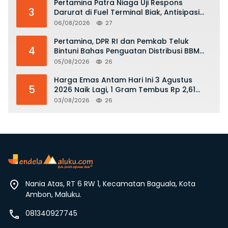
Pertamina Patra Niaga Uji Respons
3
Darurat di Fuel Terminal Biak, Antisipasi
Risiko Kebakaran dan Tumpahan BBM
06/08/2026
27
Pertamina, DPR RI dan Pemkab Teluk
4
Bintuni Bahas Penguatan Distribusi BBM
dan LPG
05/08/2026
26
Harga Emas Antam Hari Ini 3 Agustus
5
2026 Naik Lagi, 1 Gram Tembus Rp 2,61
Juta
03/08/2026
26
Nania Atas, RT 6 RW 1, Kecamatan Baguala, Kota
Ambon, Maluku.
081340927745