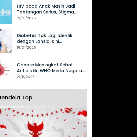
HIV pada Anak Masih Jadi
Tantangan Serius, Stigma
Hambat Akses Perawatan
21/01/2026
Diabetes Tak Lagi Identik
dengan Lansia, Kini
Mengancam Generasi Muda
18/01/2026
Gonore Meningkat Kebal
Antibiotik, WHO Minta Negara
Perkuat Surveilans
21/11/2025
Jendela Top