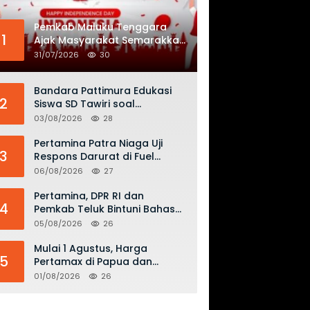
Pemkab Maluku Tenggara
1
Ajak Masyarakat Semarakkan
HUT ke-81 RI dengan
31/07/2026
30
Semangat Nasionalisme
Bandara Pattimura Edukasi
2
Siswa SD Tawiri soal
Keselamatan Penerbangan
03/08/2026
28
dan Bahaya Bermain Layang-
layang di KKOP
Pertamina Patra Niaga Uji
3
Respons Darurat di Fuel
Terminal Biak, Antisipasi Risiko
06/08/2026
27
Kebakaran dan Tumpahan
BBM
Pertamina, DPR RI dan
4
Pemkab Teluk Bintuni Bahas
Penguatan Distribusi BBM dan
05/08/2026
26
LPG
Mulai 1 Agustus, Harga
5
Pertamax di Papua dan
Maluku Turun Jadi Rp16.300
01/08/2026
26
per Liter