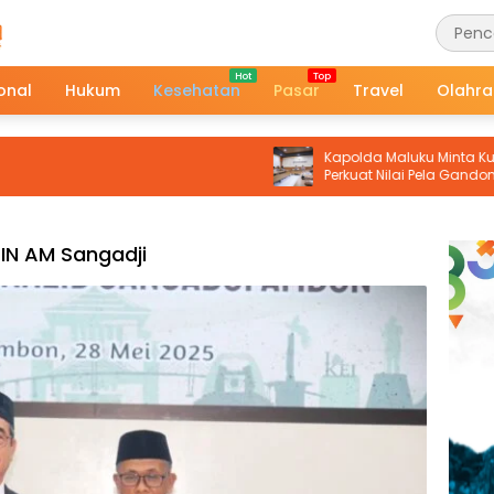
onal
Hukum
Kesehatan
Pasar
Travel
Olahr
Kapolda Maluku Minta Kurikulum SP
Perkuat Nilai Pela Gandong, Siapkan 
Humanis Hadapi Tantangan Zam
IN AM Sangadji