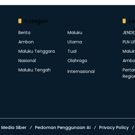
Kategori
La
Berita
Maluku
JEND
Ambon
Utama
PLN U
Maluku Tenggara
Tual
Maluk
Nasional
Olahraga
Ambo
Maluku Tengah
Perta
Internasional
Regio
Media Siber
Pedoman Penggunaan AI
Privacy Policy