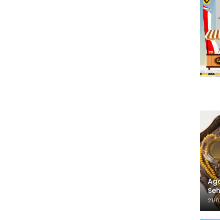
Aga
Seh
21/