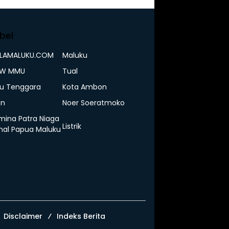
bel
ELAMALUKU.COM
Maluku
IW MMU
Tual
u Tenggara
Kota Ambon
n
Noer Soeratmoko
mina Patra Niaga
Listrik
nal Papua Maluku
Disclaimer
Indeks Berita