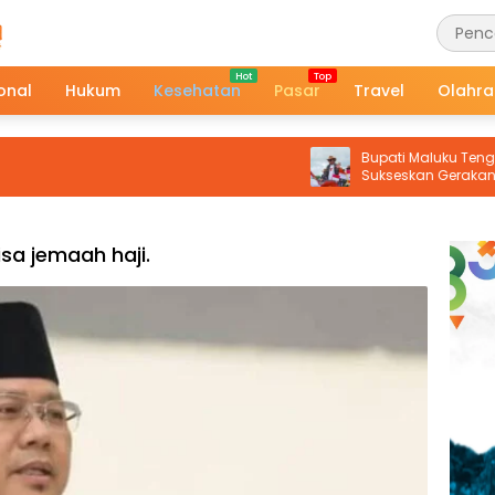
onal
Hukum
Kesehatan
Pasar
Travel
Olahr
Bupati Maluku Tenggara Aja
Sukseskan Gerakan Pembagi
Merah Putih
isa jemaah haji.