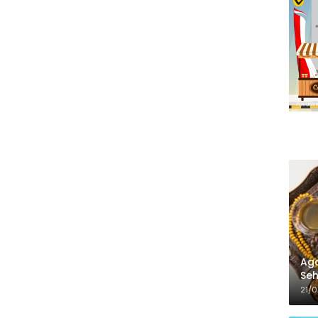
Aga
Seh
21/