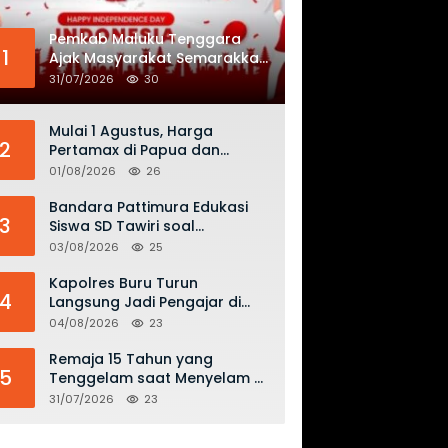
Pemkab Maluku Tenggara
1
Ajak Masyarakat Semarakkan
HUT ke-81 RI dengan
31/07/2026
30
Semangat Nasionalisme
Mulai 1 Agustus, Harga
2
Pertamax di Papua dan
Maluku Turun Jadi Rp16.300
01/08/2026
26
per Liter
Bandara Pattimura Edukasi
3
Siswa SD Tawiri soal
Keselamatan Penerbangan
03/08/2026
25
dan Bahaya Bermain Layang-
layang di KKOP
Kapolres Buru Turun
4
Langsung Jadi Pengajar di
SMAN 2, Edukasi Kesadaran
04/08/2026
23
Hukum dan Stop Kekerasan
Remaja 15 Tahun yang
5
Tenggelam saat Menyelam di
Perairan Kabiarat – Tanimbar
31/07/2026
23
Ditemukan Meninggal