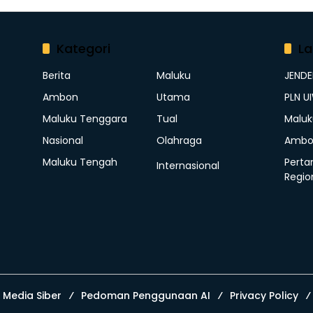
Kategori
La
Berita
Maluku
JEND
Ambon
Utama
PLN U
Maluku Tenggara
Tual
Maluk
Nasional
Olahraga
Ambo
Maluku Tengah
Perta
Internasional
Regio
Media Siber
Pedoman Penggunaan AI
Privacy Policy