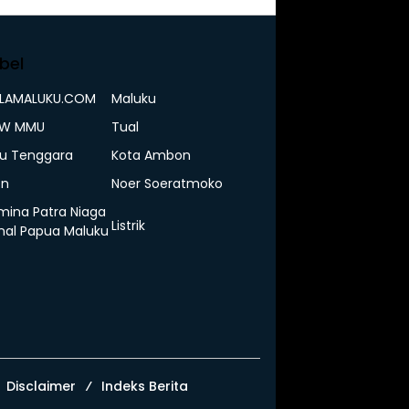
bel
ELAMALUKU.COM
Maluku
IW MMU
Tual
u Tenggara
Kota Ambon
n
Noer Soeratmoko
mina Patra Niaga
Listrik
nal Papua Maluku
Disclaimer
Indeks Berita