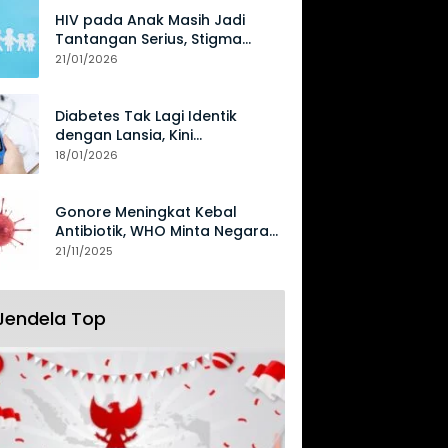
HIV pada Anak Masih Jadi
Tantangan Serius, Stigma
Hambat Akses Perawatan
21/01/2026
Diabetes Tak Lagi Identik
dengan Lansia, Kini
Mengancam Generasi Muda
18/01/2026
Gonore Meningkat Kebal
Antibiotik, WHO Minta Negara
Perkuat Surveilans
21/11/2025
Jendela Top