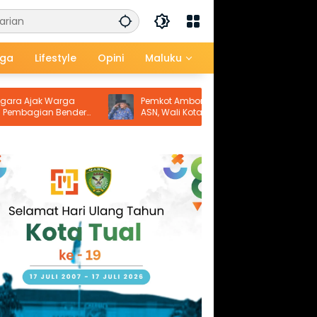
aga
Lifestyle
Opini
Maluku
k Warga
Pemkot Ambon Tetap Terapkan WFH bagi
an Bendera
ASN, Wali Kota: Ikuti Arahan Pemerintah
Pusat