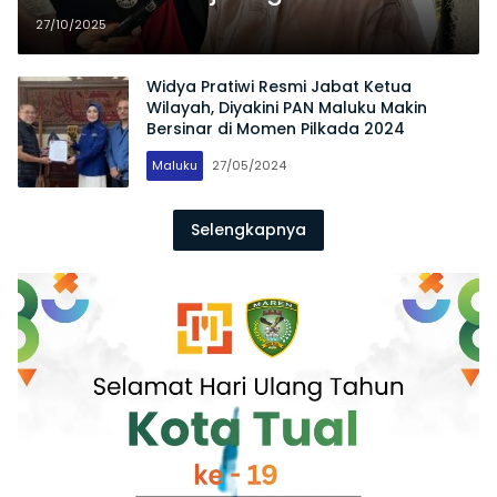
Infrastruktur dan Kampung
27/10/2025
Nelayan Malra di Senayan
Widya Pratiwi Resmi Jabat Ketua
Wilayah, Diyakini PAN Maluku Makin
Bersinar di Momen Pilkada 2024
Maluku
27/05/2024
Selengkapnya