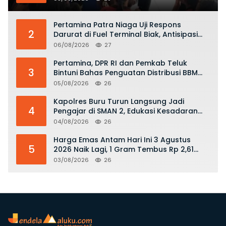
KKOP
Pertamina Patra Niaga Uji Respons
2
Darurat di Fuel Terminal Biak, Antisipasi
Risiko Kebakaran dan Tumpahan BBM
06/08/2026
27
Pertamina, DPR RI dan Pemkab Teluk
3
Bintuni Bahas Penguatan Distribusi BBM
dan LPG
05/08/2026
26
Kapolres Buru Turun Langsung Jadi
4
Pengajar di SMAN 2, Edukasi Kesadaran
Hukum dan Stop Kekerasan
04/08/2026
26
Harga Emas Antam Hari Ini 3 Agustus
5
2026 Naik Lagi, 1 Gram Tembus Rp 2,61
Juta
03/08/2026
26