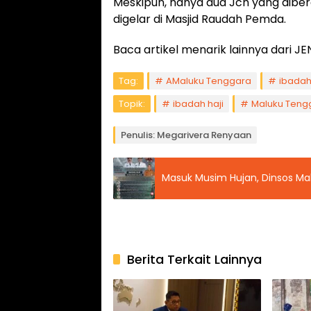
Meskipun, hanya dua Jch yang dibe
digelar di Masjid Raudah Pemda.
Baca artikel menarik lainnya dari
Tag:
AMaluku Tenggara
ibadah
Topik:
ibadah haji
Maluku Teng
Penulis: Megarivera Renyaan
Masuk Musim Hujan, Dinsos M
Berita Terkait Lainnya