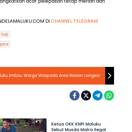
rangkatkan acar pelepasan tetap meriah dan
 JENDELAMALUKU.COM Di
CHANNEL TELEGRAM
 haji
gara
aluku Imbau Warga Waspada Area Rawan Longsor
Maluku
Ketua OKK KNPI Maluku
Sebut Musda Malra Ilegal