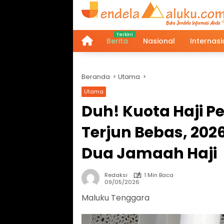
Langsung
ke
konten
Berita
Nasional
Internasi
Home
Beranda
Utama
Utama
Duh! Kuota Haji 
Terjun Bebas, 20
Dua Jamaah Haji
Redaksi
1 Min Baca
09/05/2026
Maluku Tenggara