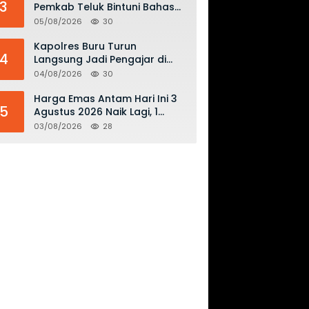
3
Pemkab Teluk Bintuni Bahas
Penguatan Distribusi BBM dan
05/08/2026
30
LPG
Kapolres Buru Turun
4
Langsung Jadi Pengajar di
SMAN 2, Edukasi Kesadaran
04/08/2026
30
Hukum dan Stop Kekerasan
Harga Emas Antam Hari Ini 3
5
Agustus 2026 Naik Lagi, 1
Gram Tembus Rp 2,61 Juta
03/08/2026
28