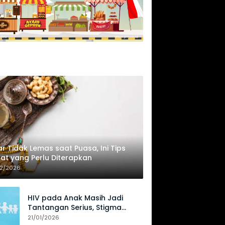
r Tidak Lemas saat Puasa, Ini Tips
at yang Perlu Diterapkan
02/2026
HIV pada Anak Masih Jadi
Tantangan Serius, Stigma
Hambat Akses Perawatan
21/01/2026