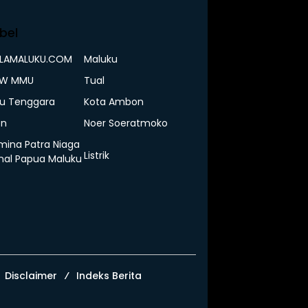
bel
ELAMALUKU.COM
Maluku
IW MMU
Tual
u Tenggara
Kota Ambon
n
Noer Soeratmoko
mina Patra Niaga
Listrik
nal Papua Maluku
Disclaimer
Indeks Berita