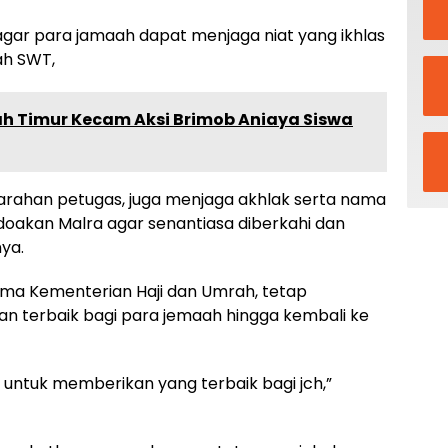
 agar para jamaah dapat menjaga niat yang ikhlas
ah SWT,
h Timur Kecam Aksi Brimob Aniaya Siswa
n arahan petugas, juga menjaga akhlak serta nama
doakan Malra agar senantiasa diberkahi dan
nya.
ma Kementerian Haji dan Umrah, tetap
 terbaik bagi para jemaah hingga kembali ke
untuk memberikan yang terbaik bagi jch,”