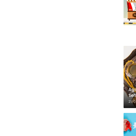
Aga
Seh
21/