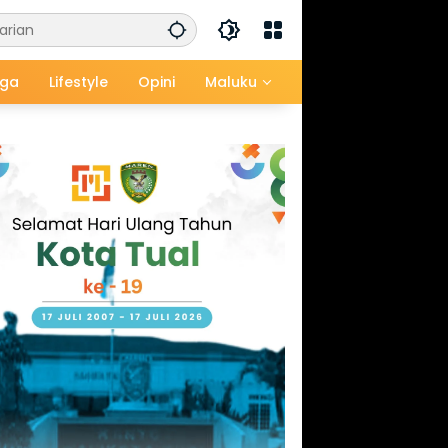
aga
Lifestyle
Opini
Maluku