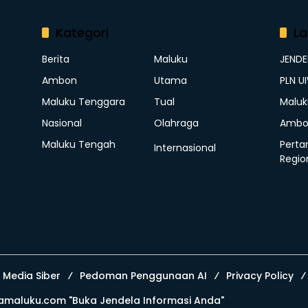
Kategori
La
Berita
Maluku
JEND
Ambon
Utama
PLN U
Maluku Tenggara
Tual
Maluk
Nasional
Olahraga
Ambo
Maluku Tengah
Perta
Internasional
Regio
Media Siber
Pedoman Penggunaan AI
Privacy Policy
amaluku.com
"Buka Jendela Informasi Anda"