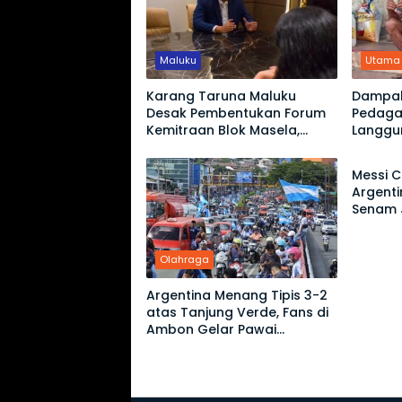
Maluku
Utama
Karang Taruna Maluku
Dampak
Desak Pembentukan Forum
Pedaga
Kemitraan Blok Masela,
Langgu
Olahr
Minta Warga Lokal Tak
Omset 
Sekadar Jadi Penonton
Messi C
Argent
Senam 
Tanjung
Olahraga
Argentina Menang Tipis 3-2
atas Tanjung Verde, Fans di
Ambon Gelar Pawai
Kemenangan