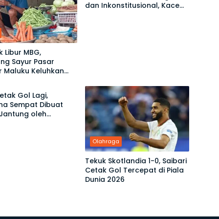
dan Inkonstitusional, Kace
Ubro Dinilai Tak Sah Jadi
Ketua
 Libur MBG,
ng Sayur Pasar
r Maluku Keluhkan
aga
Turun
etak Gol Lagi,
ina Sempat Dibuat
Jantung oleh
 Verde di Piala Dunia
Olahraga
Tekuk Skotlandia 1-0, Saibari
Cetak Gol Tercepat di Piala
Dunia 2026