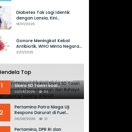
Diabetes Tak Lagi Identik
dengan Lansia, Kini
Mengancam Generasi Muda
18/01/2026
Gonore Meningkat Kebal
Antibiotik, WHO Minta Negara
Perkuat Surveilans
21/11/2025
Jendela Top
Bandara Pattimura Edukasi
1
Siswa SD Tawiri soal
Keselamatan Penerbangan
03/08/2026
34
dan Bahaya Bermain Layang-
layang di KKOP
Pertamina Patra Niaga Uji
2
Respons Darurat di Fuel
Terminal Biak, Antisipasi Risiko
06/08/2026
31
Kebakaran dan Tumpahan
BBM
Pertamina, DPR RI dan