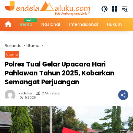
Langsung
ke
konten
Home
Berita
Nasional
Internasional
Hukum
Beranda
Utama
Utama
Polres Tual Gelar Upacara Hari
Pahlawan Tahun 2025, Kobarkan
Semangat Perjuangan
Redaksi
2 Min Baca
10/11/2025