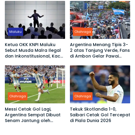
Sekadar Jadi Penonton
Maluku
Olahraga
Ketua OKK KNPI Maluku
Argentina Menang Tipis 3-
Sebut Musda Malra Ilegal
2 atas Tanjung Verde, Fans
dan Inkonstitusional, Kace
di Ambon Gelar Pawai
Ubro Dinilai Tak Sah Jadi
Kemenangan
Ketua
Olahraga
Olahraga
Messi Cetak Gol Lagi,
Tekuk Skotlandia 1-0,
Argentina Sempat Dibuat
Saibari Cetak Gol Tercepat
Senam Jantung oleh
di Piala Dunia 2026
Tanjung Verde di Piala
Dunia