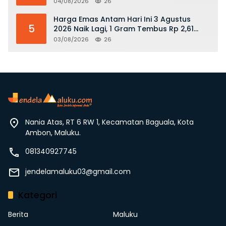
04/08/2026
26
Harga Emas Antam Hari Ini 3 Agustus
5
2026 Naik Lagi, 1 Gram Tembus Rp 2,61
Juta
03/08/2026
26
Nania Atas, RT 6 RW 1, Kecamatan Baguala, Kota
Ambon, Maluku.
081340927745
jendelamaluku03@gmail.com
Kategori
Berita
Maluku