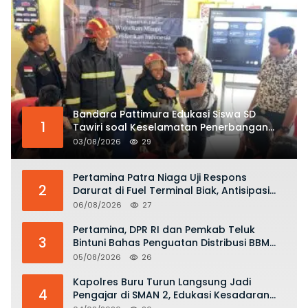
Bandara Pattimura Edukasi Siswa SD
1
Tawiri soal Keselamatan Penerbangan
dan Bahaya Bermain Layang-layang di
03/08/2026
29
KKOP
Pertamina Patra Niaga Uji Respons
2
Darurat di Fuel Terminal Biak, Antisipasi
Risiko Kebakaran dan Tumpahan BBM
06/08/2026
27
Pertamina, DPR RI dan Pemkab Teluk
3
Bintuni Bahas Penguatan Distribusi BBM
dan LPG
05/08/2026
26
Kapolres Buru Turun Langsung Jadi
4
Pengajar di SMAN 2, Edukasi Kesadaran
Hukum dan Stop Kekerasan