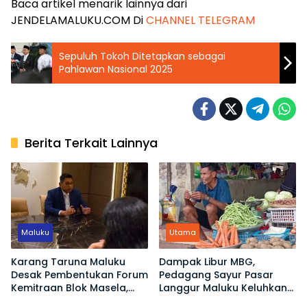
Baca artikel menarik lainnya dari
JENDELAMALUKU.COM Di
CHANNEL TELEGRAM
Sepuluh Tokoh Ditetapkan sebagai
Pahlawan Nasional 2025
Berita Terkait Lainnya
Maluku
Utama
Karang Taruna Maluku
Dampak Libur MBG,
Desak Pembentukan Forum
Pedagang Sayur Pasar
Kemitraan Blok Masela,
Langgur Maluku Keluhkan
Minta Warga Lokal Tak
Omset Turun