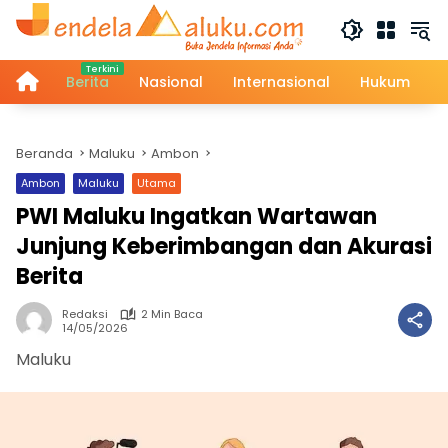
Langsung
ke
konten
Home
Berita
Nasional
Internasional
Hukum
Beranda
Maluku
Ambon
Ambon
Maluku
Utama
PWI Maluku Ingatkan Wartawan
Junjung Keberimbangan dan Akurasi
Berita
Redaksi
2 Min Baca
14/05/2026
Maluku