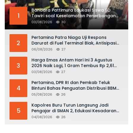
Bandara Pattimura Edukasi Siswa SD
1
Tawiri soal Keselamatan Penerbangan
dan Bahaya Bermain Layang-layang di
03/08/2026
30
KKOP
Pertamina Patra Niaga Uji Respons
2
Darurat di Fuel Terminal Biak, Antisipasi
Risiko Kebakaran dan Tumpahan BBM
06/08/2026
27
Harga Emas Antam Hari Ini 3 Agustus
3
2026 Naik Lagi, 1 Gram Tembus Rp 2,61
Juta
03/08/2026
27
Pertamina, DPR RI dan Pemkab Teluk
4
Bintuni Bahas Penguatan Distribusi BBM
dan LPG
05/08/2026
26
Kapolres Buru Turun Langsung Jadi
5
Pengajar di SMAN 2, Edukasi Kesadaran
Hukum dan Stop Kekerasan
04/08/2026
26