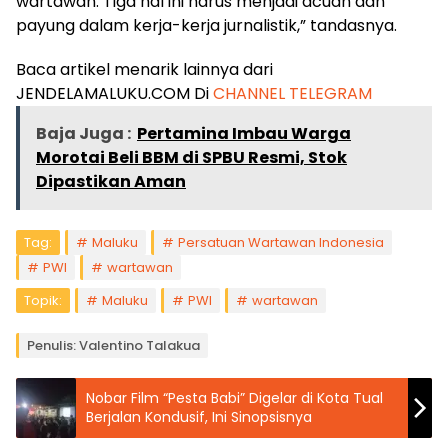
wartawan. Tiga hal ini harus menjadi acuan dan
payung dalam kerja-kerja jurnalistik,” tandasnya.
Baca artikel menarik lainnya dari
JENDELAMALUKU.COM Di
CHANNEL TELEGRAM
Baja Juga :
Pertamina Imbau Warga
Morotai Beli BBM di SPBU Resmi, Stok
Dipastikan Aman
Tag:
Maluku
Persatuan Wartawan Indonesia
PWI
wartawan
Topik:
Maluku
PWI
wartawan
Penulis: Valentino Talakua
Nobar Film “Pesta Babi” Digelar di Kota Tual
Berjalan Kondusif, Ini Sinopsisnya