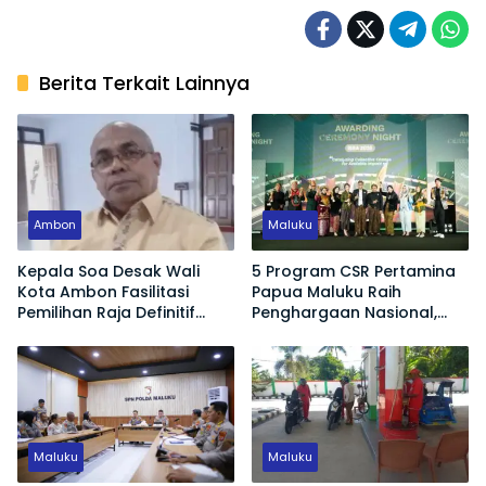
Berita Terkait Lainnya
Ambon
Maluku
Kepala Soa Desak Wali
5 Program CSR Pertamina
Kota Ambon Fasilitasi
Papua Maluku Raih
Pemilihan Raja Definitif
Penghargaan Nasional,
Hutumuri
Dorong Pemberdayaan
Ekonomi hingga Konservasi
Lingkungan
Maluku
Maluku