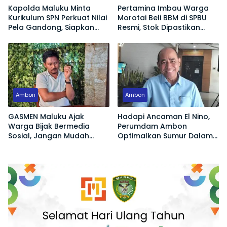
Kapolda Maluku Minta
Pertamina Imbau Warga
Kurikulum SPN Perkuat Nilai
Morotai Beli BBM di SPBU
Pela Gandong, Siapkan
Resmi, Stok Dipastikan
Polisi Humanis Hadapi
Aman
Tantangan Zaman
Ambon
Ambon
GASMEN Maluku Ajak
Hadapi Ancaman El Nino,
Warga Bijak Bermedia
Perumdam Ambon
Sosial, Jangan Mudah
Optimalkan Sumur Dalam
Terprovokasi Hoaks
Jaga Pasokan Air Bersih