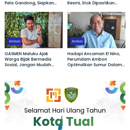
Pela Gandong, Siapkan
Resmi, Stok Dipastikan
Polisi Humanis Hadapi
Aman
Tantangan Zaman
Ambon
Ambon
GASMEN Maluku Ajak
Hadapi Ancaman El Nino,
Warga Bijak Bermedia
Perumdam Ambon
Sosial, Jangan Mudah
Optimalkan Sumur Dalam
Terprovokasi Hoaks
Jaga Pasokan Air Bersih