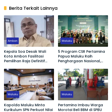
Berita Terkait Lainnya
Ambon
Maluku
Kepala Soa Desak Wali
5 Program CSR Pertamina
Kota Ambon Fasilitasi
Papua Maluku Raih
Pemilihan Raja Definitif
Penghargaan Nasional,
Hutumuri
Dorong Pemberdayaan
Ekonomi hingga Konservasi
Lingkungan
Maluku
Maluku
Kapolda Maluku Minta
Pertamina Imbau Warga
Kurikulum SPN Perkuat Nilai
Morotai Beli BBM di SPBU