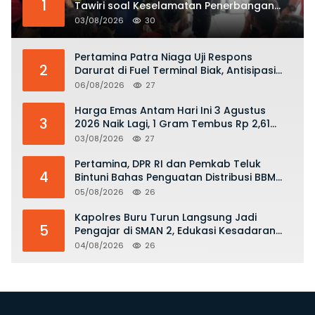
1
Tawiri soal Keselamatan Penerbangan
dan Bahaya Bermain Layang-layang di
03/08/2026
30
KKOP
Pertamina Patra Niaga Uji Respons
2
Darurat di Fuel Terminal Biak, Antisipasi
Risiko Kebakaran dan Tumpahan BBM
06/08/2026
27
Harga Emas Antam Hari Ini 3 Agustus
3
2026 Naik Lagi, 1 Gram Tembus Rp 2,61
Juta
03/08/2026
27
Pertamina, DPR RI dan Pemkab Teluk
4
Bintuni Bahas Penguatan Distribusi BBM
dan LPG
05/08/2026
26
Kapolres Buru Turun Langsung Jadi
5
Pengajar di SMAN 2, Edukasi Kesadaran
Hukum dan Stop Kekerasan
04/08/2026
26