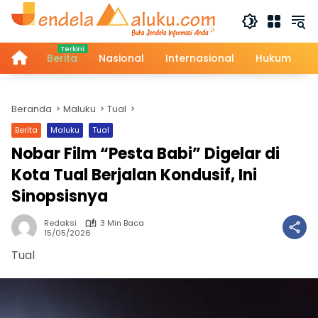
Langsung
ke
konten
Home
Berita
Nasional
Internasional
Hukum
Beranda
Maluku
Tual
Berita
Maluku
Tual
Nobar Film “Pesta Babi” Digelar di
Kota Tual Berjalan Kondusif, Ini
Sinopsisnya
Redaksi
3 Min Baca
15/05/2026
Tual