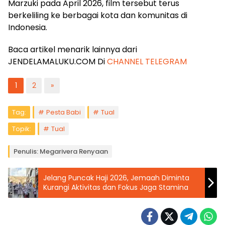
Marzuki pada April 2026, film tersebut terus
berkeliling ke berbagai kota dan komunitas di
Indonesia.
Baca artikel menarik lainnya dari
JENDELAMALUKU.COM Di
CHANNEL TELEGRAM
1
2
»
Tag:
Pesta Babi
Tual
Topik:
Tual
Penulis: Megarivera Renyaan
Jelang Puncak Haji 2026, Jemaah Diminta
Kurangi Aktivitas dan Fokus Jaga Stamina