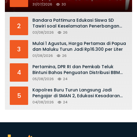
dengan Semangat Nasionalisme
31/07/2026
30
Bandara Pattimura Edukasi Siswa SD
2
Tawiri soal Keselamatan Penerbangan
dan Bahaya Bermain Layang-layang di
03/08/2026
26
KKOP
Mulai 1 Agustus, Harga Pertamax di Papua
3
dan Maluku Turun Jadi Rp16.300 per Liter
01/08/2026
26
Pertamina, DPR RI dan Pemkab Teluk
4
Bintuni Bahas Penguatan Distribusi BBM
dan LPG
05/08/2026
24
Kapolres Buru Turun Langsung Jadi
5
Pengajar di SMAN 2, Edukasi Kesadaran
Hukum dan Stop Kekerasan
04/08/2026
24