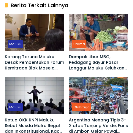
Berita Terkait Lainnya
Maluku
Utama
Karang Taruna Maluku
Dampak Libur MBG,
Desak Pembentukan Forum
Pedagang Sayur Pasar
Kemitraan Blok Masela,
Langgur Maluku Keluhkan
Minta Warga Lokal Tak
Omset Turun
Sekadar Jadi Penonton
Maluku
Olahraga
Ketua OKK KNPI Maluku
Argentina Menang Tipis 3-
Sebut Musda Malra Ilegal
2 atas Tanjung Verde, Fans
dan Inkonstitusional, Kace
di Ambon Gelar Pawai