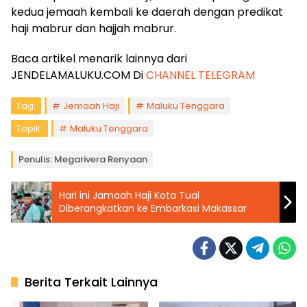
kedua jemaah kembali ke daerah dengan predikat
haji mabrur dan hajjah mabrur.
Baca artikel menarik lainnya dari
JENDELAMALUKU.COM Di
CHANNEL TELEGRAM
Tag:
Jemaah Haji
Maluku Tenggara
Topik:
Maluku Tenggara
Penulis: Megarivera Renyaan
Hari ini Jamaah Haji Kota Tual
Diberangkatkan ke Embarkasi Makassar
Berita Terkait Lainnya