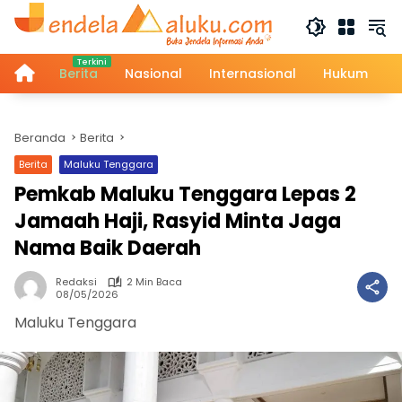
Langsung
ke
konten
Home
Berita
Nasional
Internasional
Hukum
Beranda
Berita
Berita
Maluku Tenggara
Pemkab Maluku Tenggara Lepas 2
Jamaah Haji, Rasyid Minta Jaga
Nama Baik Daerah
Redaksi
2 Min Baca
08/05/2026
Maluku Tenggara