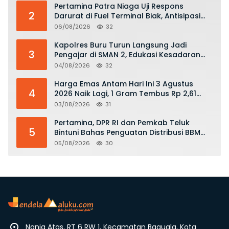
Pertamina Patra Niaga Uji Respons
2
Darurat di Fuel Terminal Biak, Antisipasi
Risiko Kebakaran dan Tumpahan BBM
06/08/2026
32
Kapolres Buru Turun Langsung Jadi
3
Pengajar di SMAN 2, Edukasi Kesadaran
Hukum dan Stop Kekerasan
04/08/2026
32
Harga Emas Antam Hari Ini 3 Agustus
4
2026 Naik Lagi, 1 Gram Tembus Rp 2,61
Juta
03/08/2026
31
Pertamina, DPR RI dan Pemkab Teluk
5
Bintuni Bahas Penguatan Distribusi BBM
dan LPG
05/08/2026
30
Nania Atas, RT 6 RW 1, Kecamatan Baguala, Kota