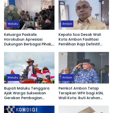
Maluku
Ambon
Keluarga Paskalis
Kepala Soa Desak Wali
Horokubun Apresiasi
Kota Ambon Fasilitasi
Dukungan Berbagai Pihak,
Pemilihan Raja Definitif
Harapkan Masa Depan
Hutumuri
Adik Korban Tetap
Terjamin
Maluku
Ambon
Bupati Maluku Tenggara
Pemkot Ambon Tetap
Ajak Warga Sukseskan
Terapkan WFH bagi ASN,
Gerakan Pembagian
Wali Kota: Ikuti Arahan
Bendera Merah Putih
Pemerintah Pusat