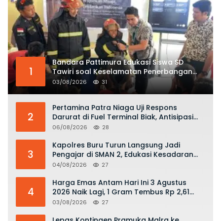
Bandara Pattimura Edukasi Siswa SD
1
Tawiri soal Keselamatan Penerbangan
dan Bahaya Bermain Layang-layang di
03/08/2026
31
KKOP
Pertamina Patra Niaga Uji Respons
2
Darurat di Fuel Terminal Biak, Antisipasi
Risiko Kebakaran dan Tumpahan BBM
06/08/2026
28
Kapolres Buru Turun Langsung Jadi
3
Pengajar di SMAN 2, Edukasi Kesadaran
Hukum dan Stop Kekerasan
04/08/2026
27
Harga Emas Antam Hari Ini 3 Agustus
4
2026 Naik Lagi, 1 Gram Tembus Rp 2,61
Juta
03/08/2026
27
Lepas Kontingen Pramuka Malra ke