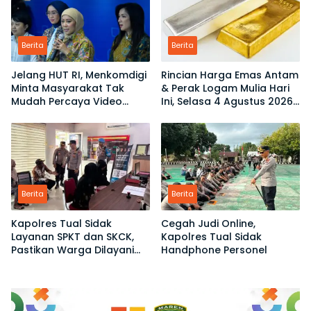
Berita
Berita
Jelang HUT RI, Menkomdigi
Rincian Harga Emas Antam
Minta Masyarakat Tak
& Perak Logam Mulia Hari
Mudah Percaya Video
Ini, Selasa 4 Agustus 2026:
Demo yang Menyesatkan
Ukuran 1 Gram Tembus
Rp2,6 Juta!
Berita
Berita
Kapolres Tual Sidak
Cegah Judi Online,
Layanan SPKT dan SKCK,
Kapolres Tual Sidak
Pastikan Warga Dilayani
Handphone Personel
Tanpa Ribet