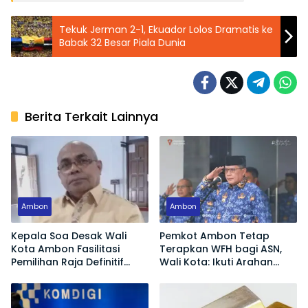
Tekuk Jerman 2-1, Ekuador Lolos Dramatis ke
Babak 32 Besar Piala Dunia
Berita Terkait Lainnya
Ambon
Ambon
Kepala Soa Desak Wali
Pemkot Ambon Tetap
Kota Ambon Fasilitasi
Terapkan WFH bagi ASN,
Pemilihan Raja Definitif
Wali Kota: Ikuti Arahan
Hutumuri
Pemerintah Pusat