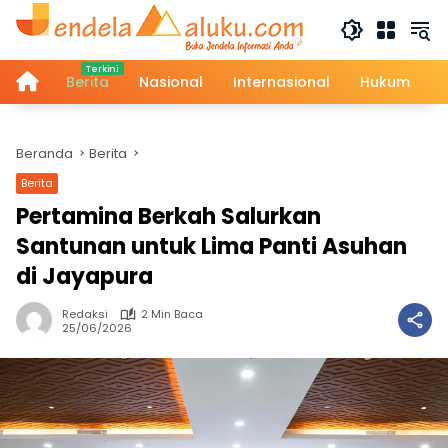
Langsung
ke
konten
Home
Berita
Nasional
Internasional
Hukum
Beranda
Berita
Berita
Pertamina Berkah Salurkan
Santunan untuk Lima Panti Asuhan
di Jayapura
Redaksi
2 Min Baca
25/06/2026