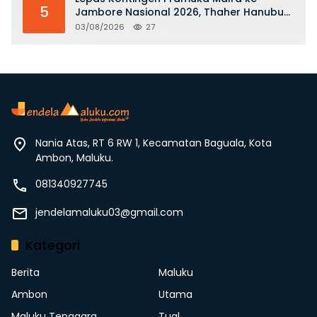
5
Jambore Nasional 2026, Thaher Hanubun
Pesan Jaga Nama Baik Daerah
03/08/2026
27
Nania Atas, RT 6 RW 1, Kecamatan Baguala, Kota
Ambon, Maluku.
081340927745
jendelamaluku03@gmail.com
Kategori
Berita
Maluku
Ambon
Utama
Maluku Tenggara
Tual