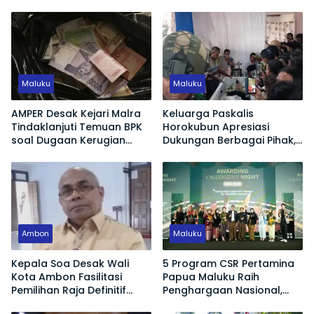
Maluku
Maluku
AMPER Desak Kejari Malra
Keluarga Paskalis
Tindaklanjuti Temuan BPK
Horokubun Apresiasi
soal Dugaan Kerugian
Dukungan Berbagai Pihak,
Negara Proyek Pasar
Harapkan Masa Depan
Langgur
Adik Korban Tetap
Terjamin
Ambon
Maluku
Kepala Soa Desak Wali
5 Program CSR Pertamina
Kota Ambon Fasilitasi
Papua Maluku Raih
Pemilihan Raja Definitif
Penghargaan Nasional,
Hutumuri
Dorong Pemberdayaan