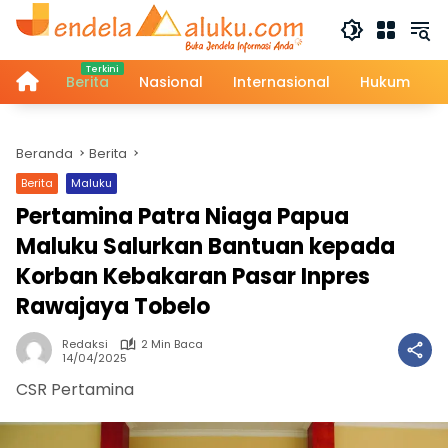
Langsung
ke
konten
Home
Berita
Nasional
Internasional
Hukum
Beranda
Berita
Berita
Maluku
Pertamina Patra Niaga Papua
Maluku Salurkan Bantuan kepada
Korban Kebakaran Pasar Inpres
Rawajaya Tobelo
Redaksi
2 Min Baca
14/04/2025
CSR Pertamina