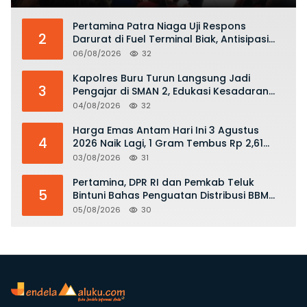
KKOP
Pertamina Patra Niaga Uji Respons
2
Darurat di Fuel Terminal Biak, Antisipasi
Risiko Kebakaran dan Tumpahan BBM
06/08/2026
32
Kapolres Buru Turun Langsung Jadi
3
Pengajar di SMAN 2, Edukasi Kesadaran
Hukum dan Stop Kekerasan
04/08/2026
32
Harga Emas Antam Hari Ini 3 Agustus
4
2026 Naik Lagi, 1 Gram Tembus Rp 2,61
Juta
03/08/2026
31
Pertamina, DPR RI dan Pemkab Teluk
5
Bintuni Bahas Penguatan Distribusi BBM
dan LPG
05/08/2026
30