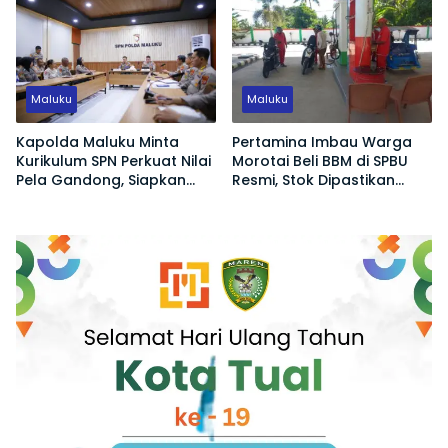
Ekonomi hingga Konservasi
Lingkungan
Maluku
Maluku
Kapolda Maluku Minta
Pertamina Imbau Warga
Kurikulum SPN Perkuat Nilai
Morotai Beli BBM di SPBU
Pela Gandong, Siapkan
Resmi, Stok Dipastikan
Polisi Humanis Hadapi
Aman
Tantangan Zaman