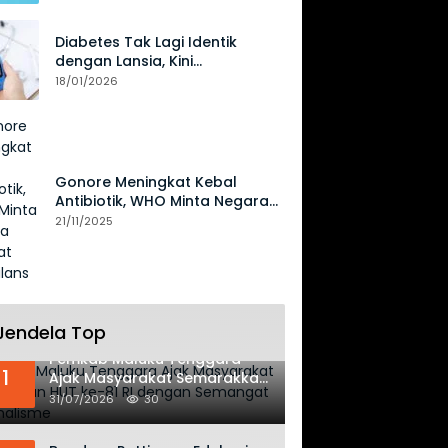
Diabetes Tak Lagi Identik
dengan Lansia, Kini
Mengancam Generasi Muda
18/01/2026
Gonore Meningkat Kebal
Antibiotik, WHO Minta Negara
Perkuat Surveilans
21/11/2025
Jendela Top
Pemkab Maluku Tenggara
1
Ajak Masyarakat Semarakkan
HUT ke-81 RI dengan
31/07/2026
30
Semangat Nasionalisme