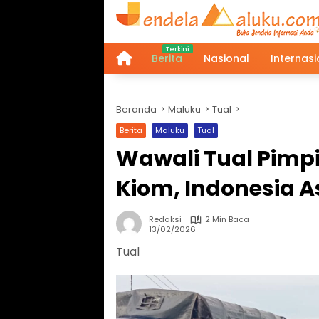
Langsung
ke
konten
Berita
Nasional
Internasi
Home
Beranda
Maluku
Tual
Berita
Maluku
Tual
Wawali Tual Pimpi
Kiom, Indonesia As
Redaksi
2 Min Baca
13/02/2026
Tual