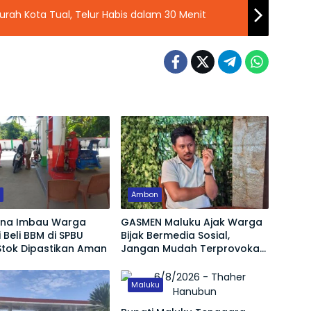
urah Kota Tual, Telur Habis dalam 30 Menit
u
Ambon
ina Imbau Warga
GASMEN Maluku Ajak Warga
 Beli BBM di SPBU
Bijak Bermedia Sosial,
Stok Dipastikan Aman
Jangan Mudah Terprovokasi
Hoaks
Maluku