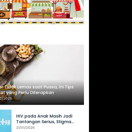
r Tidak Lemas saat Puasa, Ini Tips
at yang Perlu Diterapkan
02/2026
HIV pada Anak Masih Jadi
Tantangan Serius, Stigma
Hambat Akses Perawatan
21/01/2026