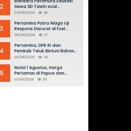
Bandara Pattimura Edukasi
2
Siswa SD Tawiri soal
Keselamatan Penerbangan
03/08/2026
28
dan Bahaya Bermain Layang-
layang di KKOP
Pertamina Patra Niaga Uji
3
Respons Darurat di Fuel
Terminal Biak, Antisipasi Risiko
06/08/2026
27
Kebakaran dan Tumpahan
BBM
Pertamina, DPR RI dan
4
Pemkab Teluk Bintuni Bahas
Penguatan Distribusi BBM dan
05/08/2026
26
LPG
Mulai 1 Agustus, Harga
5
Pertamax di Papua dan
Maluku Turun Jadi Rp16.300
01/08/2026
26
per Liter