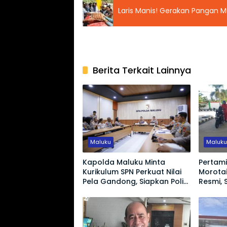
Laris Manis! Gerakan Pangan M
Berita Terkait Lainnya
Maluku
Maluk
Kapolda Maluku Minta
Pertam
Kurikulum SPN Perkuat Nilai
Morotai
Pela Gandong, Siapkan Polisi
Resmi, 
Humanis Hadapi Tantangan
Zaman