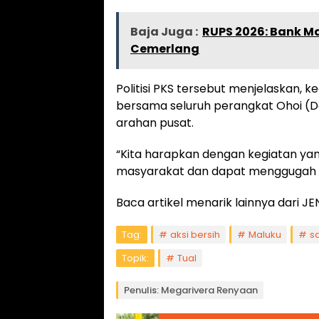
Baja Juga :
RUPS 2026: Bank 
Cemerlang
Politisi PKS tersebut menjelaskan, k
bersama seluruh perangkat Ohoi (Des
arahan pusat.
“Kita harapkan dengan kegiatan yan
masyarakat dan dapat menggugah ke
Baca artikel menarik lainnya dari
Tag:
aksi bersih
Maluku
s
Topik:
Tual
Penulis: Megarivera Renyaan