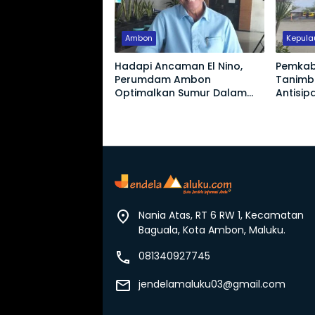
Ambon
Kepula
Hadapi Ancaman El Nino,
Pemkab
Perumdam Ambon
Tanimb
Optimalkan Sumur Dalam
Antisip
Jaga Pasokan Air Bersih
Kebutu
Proyek 
Nania Atas, RT 6 RW 1, Kecamatan
Baguala, Kota Ambon, Maluku.
081340927745
jendelamaluku03@gmail.com