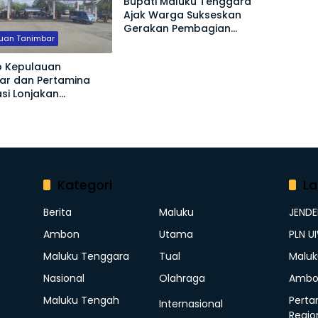
Bupati Maluku Tenggara
Ajak Warga Sukseskan
Gerakan Pembagian
uan Tanimbar
Bendera Merah Putih
 Kepulauan
ar dan Pertamina
asi Lonjakan
han Biosolar Dampak
Blok Masela
Kategori
La
Berita
Maluku
JEND
Ambon
Utama
PLN U
Maluku Tenggara
Tual
Maluk
Nasional
Olahraga
Ambo
Maluku Tengah
Perta
Internasional
Regio