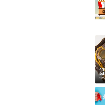
Aga
Seh
21/