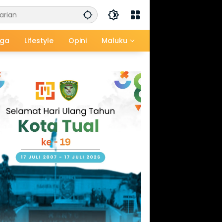
aga
Lifestyle
Opini
Maluku