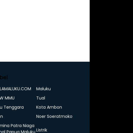
bel
ELAMALUKU.COM
Maluku
IW MMU
Tual
u Tenggara
Kota Ambon
n
Noer Soeratmoko
mina Patra Niaga
Listrik
nal Papua Maluku