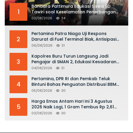
Bandara Pattimura Edukasi Siswa SD
1
Tawiri soal Keselamatan Penerbangan
dan Bahaya Bermain Layang-layang di
03/08/2026
34
KKOP
Pertamina Patra Niaga Uji Respons
2
Darurat di Fuel Terminal Biak, Antisipasi
Risiko Kebakaran dan Tumpahan BBM
06/08/2026
31
Kapolres Buru Turun Langsung Jadi
3
Pengajar di SMAN 2, Edukasi Kesadaran
Hukum dan Stop Kekerasan
04/08/2026
31
Pertamina, DPR RI dan Pemkab Teluk
4
Bintuni Bahas Penguatan Distribusi BBM
dan LPG
05/08/2026
30
Harga Emas Antam Hari Ini 3 Agustus
5
2026 Naik Lagi, 1 Gram Tembus Rp 2,61
Juta
03/08/2026
30