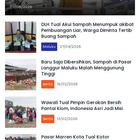
Soroti Rendahnya Kepedulian
03/06/2026
terhadap Fasilitas Publik
DLH Tual Akui Sampah Menumpuk akibat
Pembuangan Liar, Warga Diminta Tertib
Buang Sampah
Maluku
27/04/2026
Baru Saja Dibersihkan, Sampah di Pasar
Langgur Maluku Malah Menggunung
Tinggi
Berita
16/02/2026
Wawali Tual Pimpin Gerakan Bersih
Pantai Kiom, Indonesia Asri Jadi Misi
Berita
13/02/2026
Pasar Marren Kota Tual Kotor