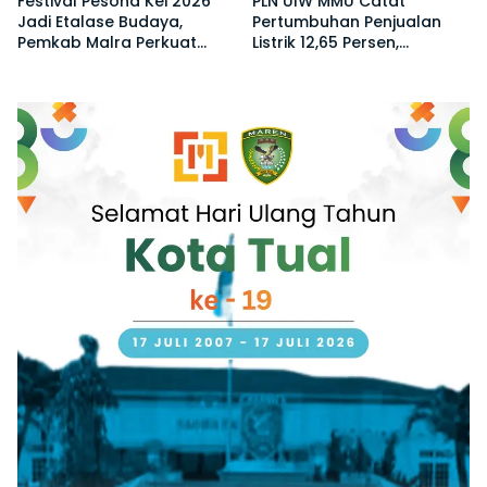
Festival Pesona Kei 2026
PLN UIW MMU Catat
Jadi Etalase Budaya,
Pertumbuhan Penjualan
Pemkab Malra Perkuat
Listrik 12,65 Persen,
Promosi Wisata dan UMKM
Pelanggan Tembus 908
Ribu