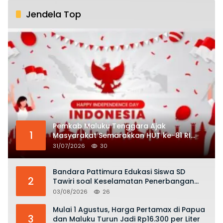
Jendela Top
Pemkab Maluku Tenggara Ajak
1
Masyarakat Semarakkan HUT ke-81 RI
dengan Semangat Nasionalisme
31/07/2026
30
Bandara Pattimura Edukasi Siswa SD
2
Tawiri soal Keselamatan Penerbangan
dan Bahaya Bermain Layang-layang di
03/08/2026
26
KKOP
Mulai 1 Agustus, Harga Pertamax di Papua
3
dan Maluku Turun Jadi Rp16.300 per Liter