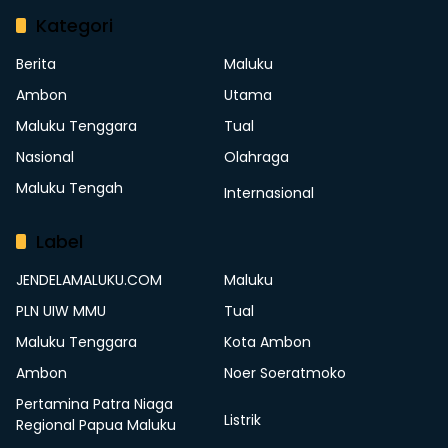
Kategori
Berita
Maluku
Ambon
Utama
Maluku Tenggara
Tual
Nasional
Olahraga
Maluku Tengah
Internasional
Label
JENDELAMALUKU.COM
Maluku
PLN UIW MMU
Tual
Maluku Tenggara
Kota Ambon
Ambon
Noer Soeratmoko
Pertamina Patra Niaga
Listrik
Regional Papua Maluku