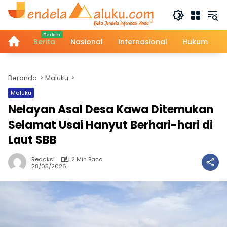
Langsung
ke
konten
Home
Berita
Nasional
Internasional
Hukum
Beranda
Maluku
Maluku
Nelayan Asal Desa Kawa Ditemukan
Selamat Usai Hanyut Berhari-hari di
Laut SBB
Redaksi
2 Min Baca
28/05/2026