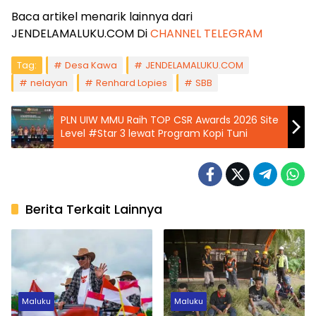
Baca artikel menarik lainnya dari
JENDELAMALUKU.COM Di
CHANNEL TELEGRAM
Tag:
Desa Kawa
JENDELAMALUKU.COM
nelayan
Renhard Lopies
SBB
PLN UIW MMU Raih TOP CSR Awards 2026 Site
Level #Star 3 lewat Program Kopi Tuni
Berita Terkait Lainnya
Maluku
Maluku