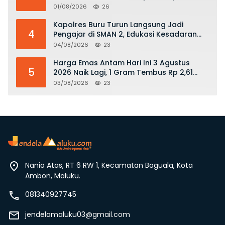
01/08/2026
26
Kapolres Buru Turun Langsung Jadi
4
Pengajar di SMAN 2, Edukasi Kesadaran
Hukum dan Stop Kekerasan
04/08/2026
23
Harga Emas Antam Hari Ini 3 Agustus
5
2026 Naik Lagi, 1 Gram Tembus Rp 2,61
Juta
03/08/2026
23
Nania Atas, RT 6 RW 1, Kecamatan Baguala, Kota
Ambon, Maluku.
081340927745
jendelamaluku03@gmail.com