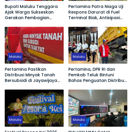
Bupati Maluku Tenggara
Pertamina Patra Niaga Uji
Ajak Warga Sukseskan
Respons Darurat di Fuel
Gerakan Pembagian
Terminal Biak, Antisipasi
Bendera Merah Putih
Risiko Kebakaran dan
Tumpahan BBM
Maluku
Maluku
Pertamina Pastikan
Pertamina, DPR RI dan
Distribusi Minyak Tanah
Pemkab Teluk Bintuni
Bersubsidi di Jayawijaya
Bahas Penguatan Distribusi
Kembali Normal
BBM dan LPG
Maluku
Maluku